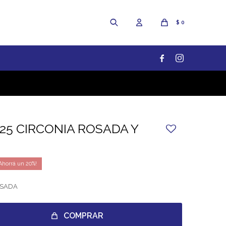
$
0


925 CIRCONIA ROSADA Y
20
OSADA
COMPRAR