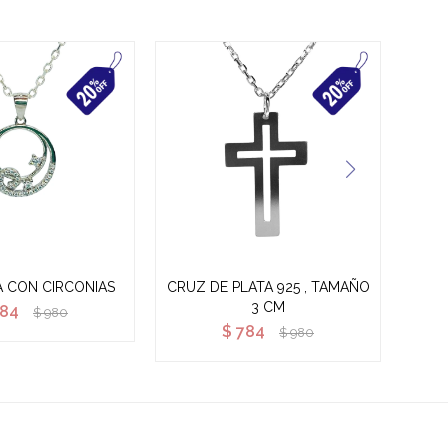
A CON CIRCONIAS
CRUZ DE PLATA 925 , TAMAÑO
DIJE
3 CM
84
$
980
$
784
$
980