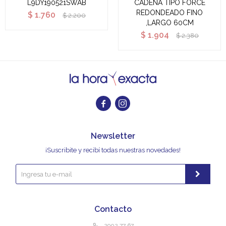
L9DY190521SWAB
CADENA TIPO FORCE
REDONDEADO FINO
$
1.760
$
2.200
,LARGO 60CM
$
1.904
$
2.380


Newsletter
¡Suscribite y recibí todas nuestras novedades!
Contacto
2902 77 67