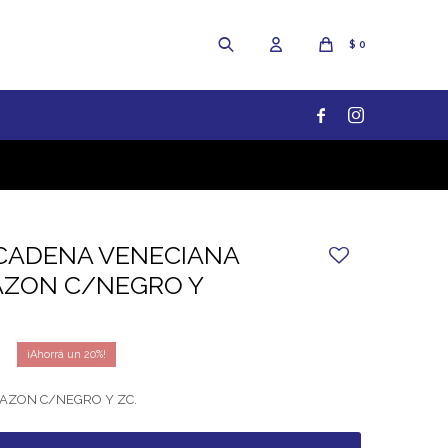
$
0


CADENA VENECIANA
AZON C/NEGRO Y
20
RAZON C/NEGRO Y ZC.