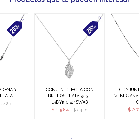
ADENA Y
CONJUNTO HOJA CON
CONJUNT
 PLATA
BRILLOS PLATA 925 -
VENECIANA
L9DY190524SWAB
C
2.480
$
1.984
$
2.
$
2.480