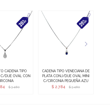
O CADENA TIPO
CADENA TIPO VENECIANA DE
 C/DIJE OVAL CON
PLATA CONJ/DIJE OVAL MINI
VE
IRCONIA
C/CIRCONIA PEQUEÑA AZU
784
$
2.784
$
3.480
$
3.480