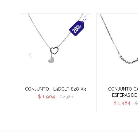
CONJUNTO - L9DGLT-828-X3
CONJUNTO C
ESFERAS DE
$
1.904
$
2.380
$
1.984
$