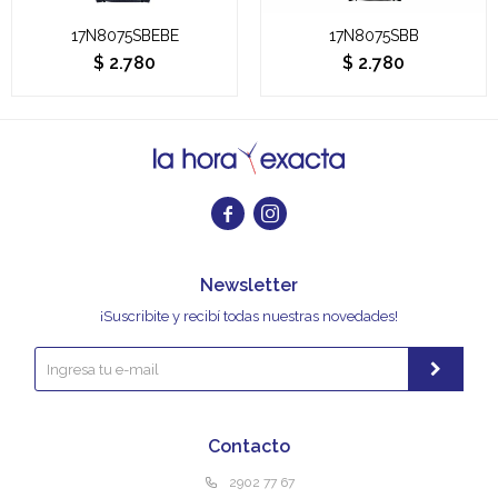
17N8075SBEBE
17N8075SBB
$
2.780
$
2.780


Newsletter
¡Suscribite y recibí todas nuestras novedades!
Contacto
2902 77 67