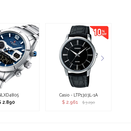
NLXD4805
Casio - LTP1303L-1A
$
2.890
$
2.961
$
3.290