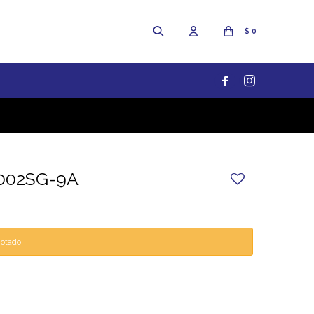
$
0


V002SG-9A
gotado.