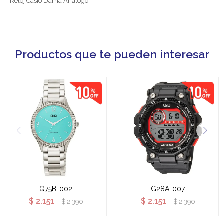
Reloj Casio Dama Análogo
Productos que te pueden interesar
Q75B-002
G28A-007
$
2.151
$
2.151
$
2.390
$
2.390