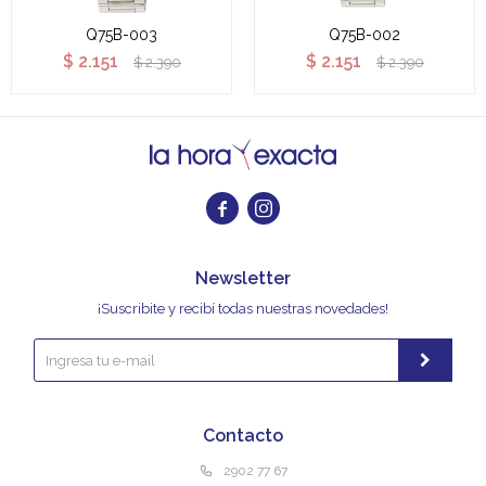
Q75B-003
Q75B-002
$
2.151
$
2.151
$
2.390
$
2.390


Newsletter
¡Suscribite y recibí todas nuestras novedades!
Contacto
2902 77 67