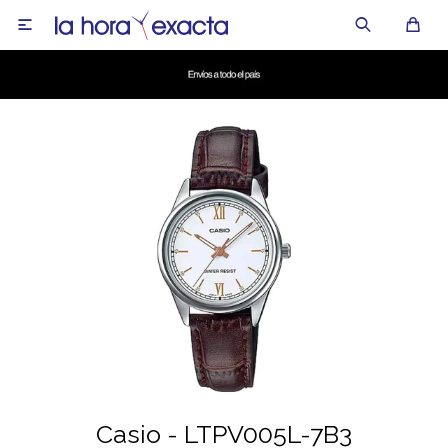

Casio - LTPV005L-7B3