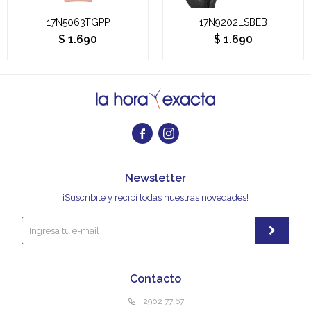
17N5063TGPP
17N9202LSBEB
$
1.690
$
1.690


Newsletter
¡Suscribite y recibí todas nuestras novedades!
Contacto
2902 77 67