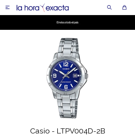

Casio - LTPV004D-2B