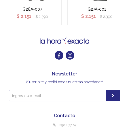
G28A-007
G27A-001
$
2.151
$
2.151
$
2.390
$
2.390


Newsletter
¡Suscribite y recibí todas nuestras novedades!
Contacto
2902 77 67