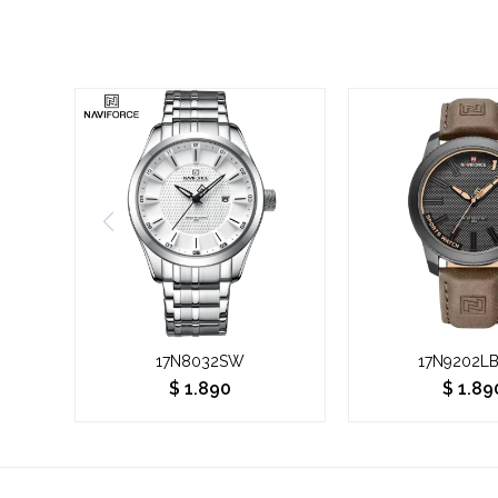
17N8032SW
17N9202L
$
1.890
$
1.89