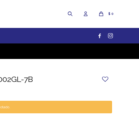
$
0


V002GL-7B
gotado.