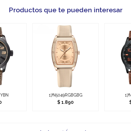
Productos que te pueden interesar
BYBN
17N5049RGBGBG
17
0
$
1.890