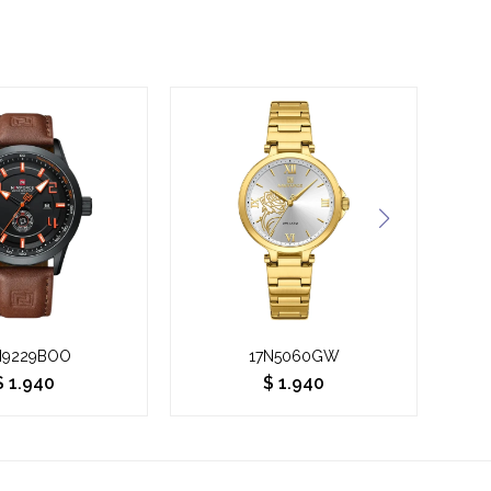
N9229BOO
17N5060GW
$
1.940
$
1.940