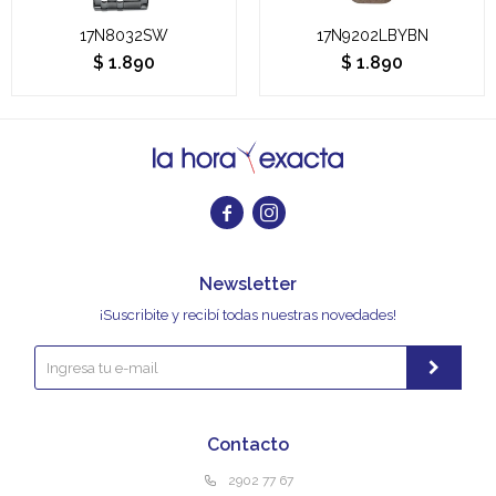
17N8032SW
17N9202LBYBN
$
1.890
$
1.890


Newsletter
¡Suscribite y recibí todas nuestras novedades!
Contacto
2902 77 67