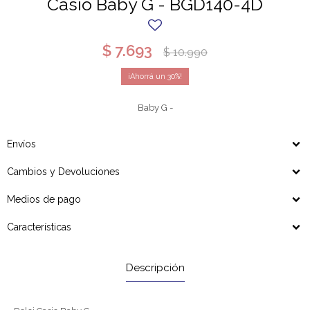
Casio Baby G - BGD140-4D
$
7.693
$
10.990
30
Baby G -
Envíos
Cambios y Devoluciones
Medios de pago
Características
Descripción