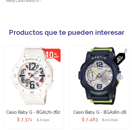
Reloj Casio Baby G -
Productos que te pueden interesar
Casio Baby G - BGA170-7B2
Casio Baby G - BGA180-2B
$
7.371
$
7.483
$
8.190
$
10.690