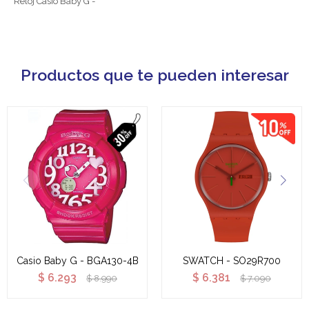
Reloj Casio Baby G -
Productos que te pueden interesar
Casio Baby G - BGA130-4B
SWATCH - SO29R700
$
6.293
$
6.381
$
8.990
$
7.090