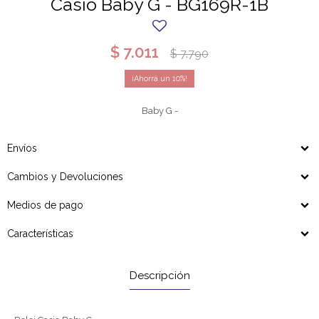
Casio Baby G - BG169R-1B
$
7.011
$
7.790
10
Baby G -
Envíos
Cambios y Devoluciones
Medios de pago
Características
Descripción