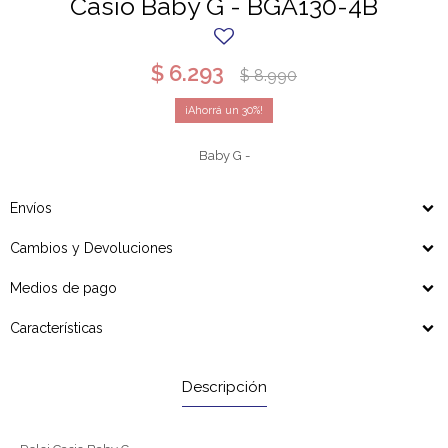
Casio Baby G - BGA130-4B
$
6.293
$
8.990
30
Baby G -
Envíos
Cambios y Devoluciones
Medios de pago
Características
Descripción