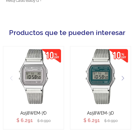
Reloj Casio Baby G -
Productos que te pueden interesar
A158WEM-7D
A158WEM-3D
$
6.291
$
6.291
$
6.990
$
6.990