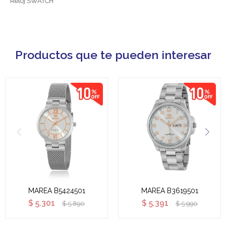
Reloj SWATCH
Productos que te pueden interesar
MAREA B5424501
MAREA B3619501
$
5.301
$
5.391
$
5.890
$
5.990