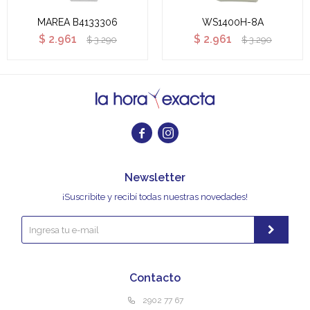
MAREA B4133306
WS1400H-8A
$
2.961
$
2.961
$
3.290
$
3.290


Newsletter
¡Suscribite y recibí todas nuestras novedades!
Contacto
2902 77 67