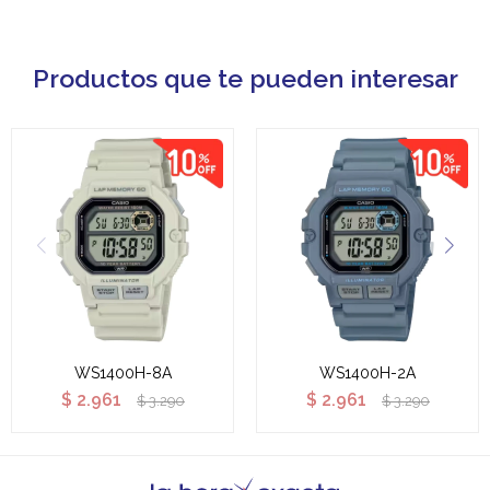
Productos que te pueden interesar
WS1400H-8A
WS1400H-2A
$
2.961
$
2.961
$
3.290
$
3.290