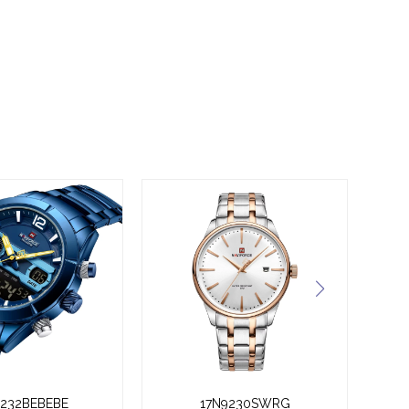
9232BEBEBE
17N9230SWRG