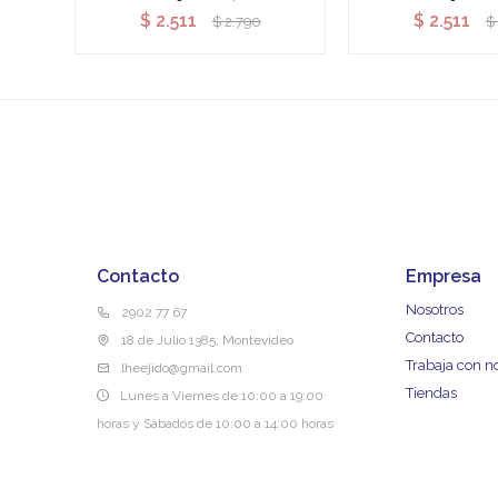
$
2.511
$
2.511
$
2.790
$
Contacto
Empresa
Nosotros
2902 77 67
Contacto
18 de Julio 1385, Montevideo
Trabaja con n
lheejido@gmail.com
Tiendas
Lunes a Viernes de 10:00 a 19:00
horas y Sábados de 10:00 a 14:00 horas