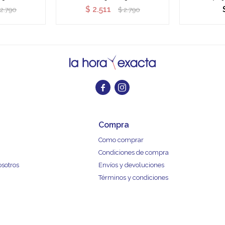
$
2.511
2.790
$
2.790


Compra
Como comprar
Condiciones de compra
osotros
Envíos y devoluciones
Términos y condiciones