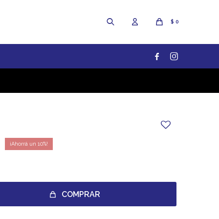
$
0


10
COMPRAR