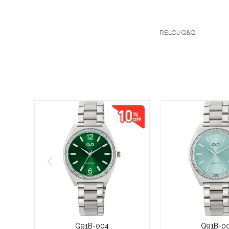
RELOJ Q&Q
Q91B-004
Q91B-0