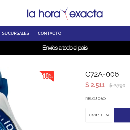
SUCURSALES
CONTACTO
C72A-006
$
2.511
$
2.790
RELOJ Q&Q
1