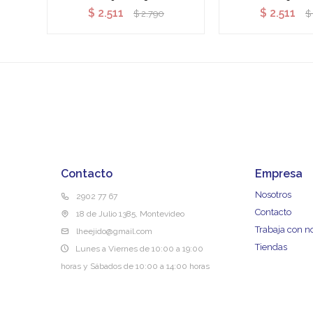
$
2.511
$
2.511
$
2.790
$
Contacto
Empresa
Nosotros
2902 77 67
Contacto
18 de Julio 1385, Montevideo
Trabaja con n
lheejido@gmail.com
Tiendas
Lunes a Viernes de 10:00 a 19:00
horas y Sábados de 10:00 a 14:00 horas