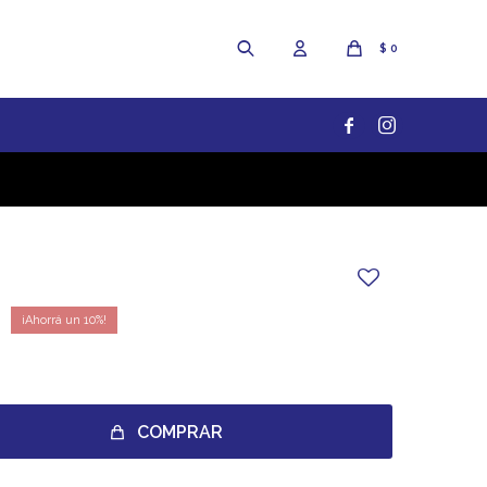
$
0


10
COMPRAR