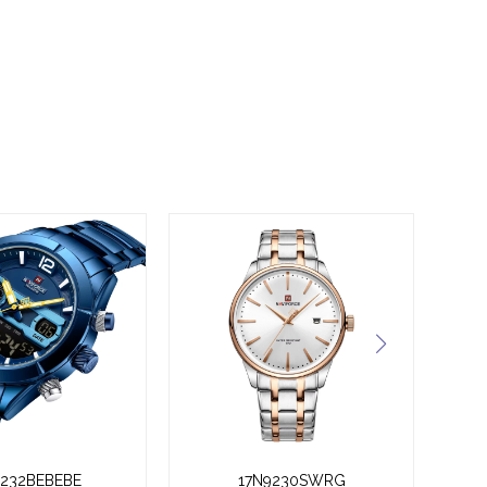
9232BEBEBE
17N9230SWRG