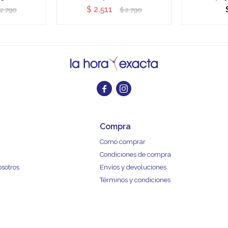
$
2.511
2.790
$
2.790


Compra
Como comprar
Condiciones de compra
osotros
Envíos y devoluciones
Términos y condiciones