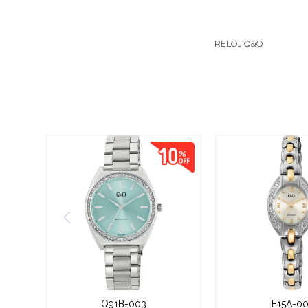
RELOJ Q&Q
Q91B-003
F15A-0