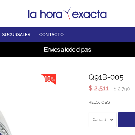
SUCURSALES
CONTACTO
Q91B-005
$
2.511
$
2.790
RELOJ Q&Q
1