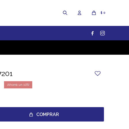
$
0


7201
10
COMPRAR