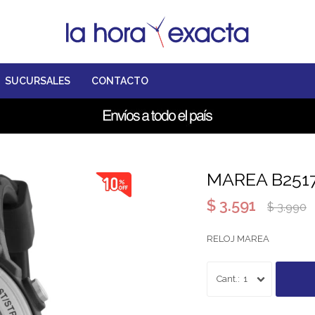
SUCURSALES
CONTACTO
MAREA B251
$
3.591
$
3.990
RELOJ MAREA
1