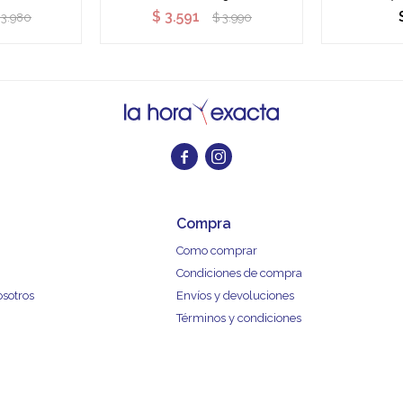
$
3.591
3.980
$
3.990


Compra
Como comprar
Condiciones de compra
osotros
Envíos y devoluciones
Términos y condiciones