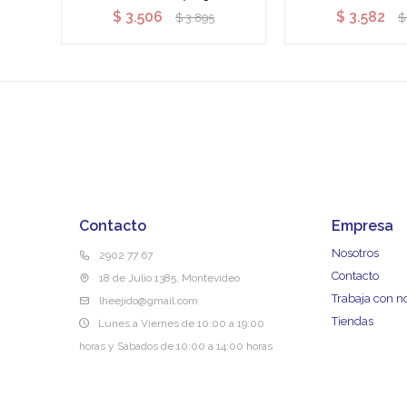
$
3.506
$
3.582
$
3.895
$
Contacto
Empresa
Nosotros
2902 77 67
Contacto
18 de Julio 1385, Montevideo
Trabaja con n
lheejido@gmail.com
Tiendas
Lunes a Viernes de 10:00 a 19:00
horas y Sábados de 10:00 a 14:00 horas