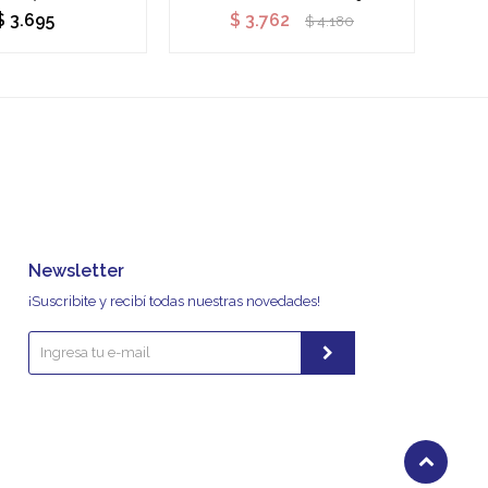
$
3.695
$
3.762
$
4.180
Newsletter
¡Suscribite y recibí todas nuestras novedades!