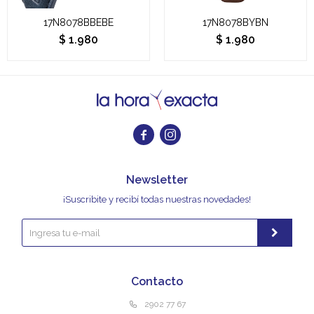
17N8078BBEBE
17N8078BYBN
$
1.980
$
1.980


Newsletter
¡Suscribite y recibí todas nuestras novedades!
Contacto
2902 77 67