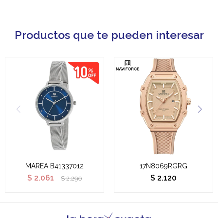
Productos que te pueden interesar
MAREA B41337012
17N8069RGRG
$
2.061
$
2.120
$
2.290