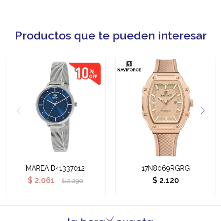
Productos que te pueden interesar
MAREA B41337012
17N8069RGRG
$
2.061
$
2.120
$
2.290