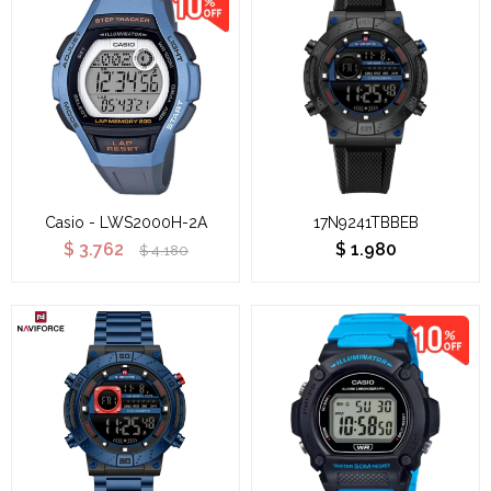
Casio - LWS2000H-2A
17N9241TBBEB
$
3.762
$
1.980
$
4.180