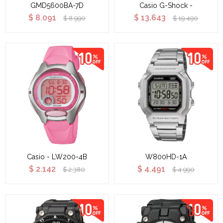
GMD5600BA-7D
Casio G-Shock -
$
8.091
$
13.643
$
8.990
$
19.490
Casio - LW200-4B
W800HD-1A
$
2.142
$
4.491
$
2.380
$
4.990