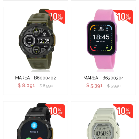
MAREA - B6000402
MAREA - B6300304
$
8.091
$
5.391
$
8.990
$
5.990