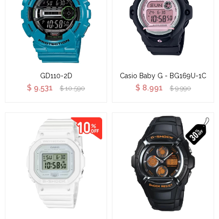
GD110-2D
Casio Baby G - BG169U-1C
$
9.531
$
8.991
$
10.590
$
9.990