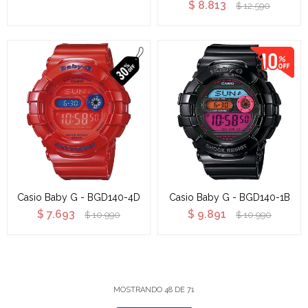
$
8.813
$
12.590
Casio Baby G - BGD140-4D
Casio Baby G - BGD140-1B
$
7.693
$
9.891
$
10.990
$
10.990
MOSTRANDO
48
DE
71