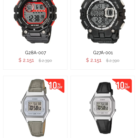
G28A-007
G27A-001
$
2.151
$
2.151
$
2.390
$
2.390