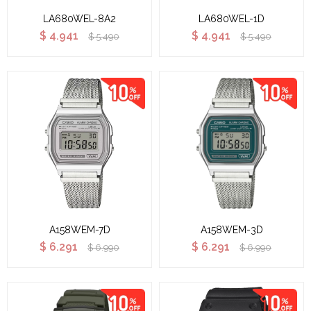
LA680WEL-8A2
LA680WEL-1D
$
4.941
$
4.941
$
5.490
$
5.490
A158WEM-7D
A158WEM-3D
$
6.291
$
6.291
$
6.990
$
6.990