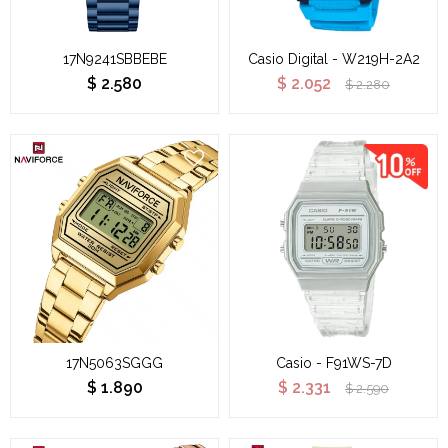
17N9241SBBEBE
Casio Digital - W219H-2A2
$
2.580
$
2.052
$
2.280
17N5063SGGG
Casio - F91WS-7D
$
1.890
$
2.331
$
2.590