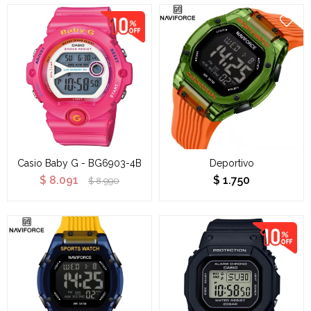
Casio Baby G - BG6903-4B
Deportivo
$
8.091
$
1.750
$
8.990