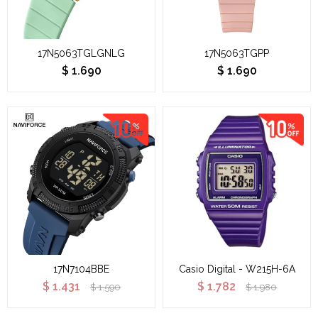
17N5063TGLGNLG
17N5063TGPP
$
1.690
$
1.690
17N7104BBE
Casio Digital - W215H-6A
$
1.431
$
1.782
$
1.590
$
1.980