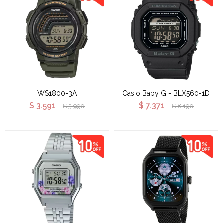
WS1800-3A
Casio Baby G - BLX560-1D
$
3.591
$
7.371
$
3.990
$
8.190