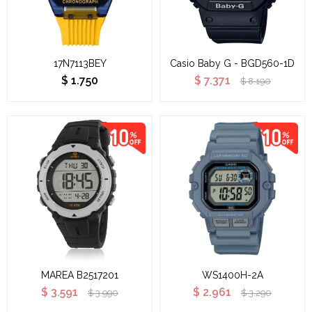
17N7113BEY
Casio Baby G - BGD560-1D
$
1.750
$
7.371
$
8.190
MAREA B2517201
WS1400H-2A
$
3.591
$
2.961
$
3.990
$
3.290