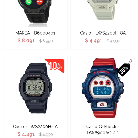
MAREA - B6000401
Casio - LWS2200H-8A
$
8.091
$
4.491
$
8.990
$
4.990
Casio - LWS2200H-1A
Casio G-Shock -
DW6900AC-2D
$
4.491
$
4.990