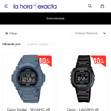

Recomendados
Filtrando por:
Sistema:
Digital
Casio Digital - W219HC-2B
Casio - LA20WH-1B