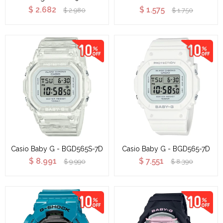
$
2.682
$
1.575
$
2.980
$
1.750
Casio Baby G - BGD565S-7D
Casio Baby G - BGD565-7D
$
8.991
$
7.551
$
9.990
$
8.390