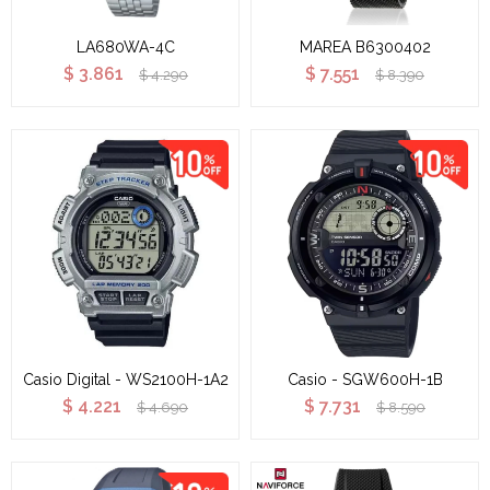
LA680WA-4C
MAREA B6300402
$
3.861
$
7.551
$
4.290
$
8.390
Casio Digital - WS2100H-1A2
Casio - SGW600H-1B
$
4.221
$
7.731
$
4.690
$
8.590