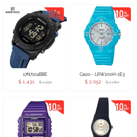
17N7104BBE
Casio - LRW200H-2E3
$
1.431
$
2.052
$
1.590
$
2.280