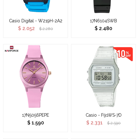
Casio Digital - W219H-2A2
17N6104SWB
$
2.052
$
2.480
$
2.280
17N5056PEPE
Casio - F91WS-7D
$
1.590
$
2.331
$
2.590