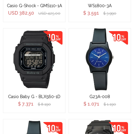
Casio G-Shock - GMS110-1A
WS1800-3A
USD
382,50
$
3.591
USD
425,00
$
3.990
Casio Baby G - BLX560-1D
G23A-008
$
7.371
$
1.071
$
8.190
$
1.190