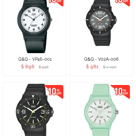
Q&Q - VP46-001
Q&Q - V02A-006
$
898
$
981
$
998
$
1.090