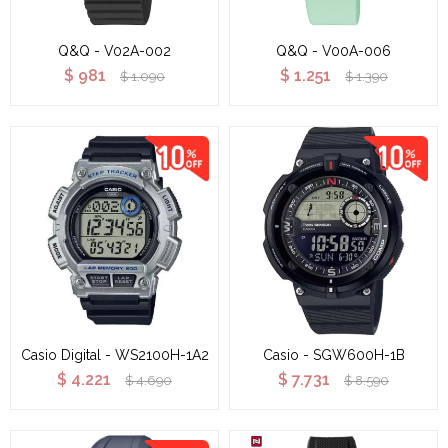
Q&Q - V02A-002
Q&Q - V00A-006
$
981
$
1.251
$
1.090
$
1.390
Casio Digital - WS2100H-1A2
Casio - SGW600H-1B
$
4.221
$
7.731
$
4.690
$
8.590