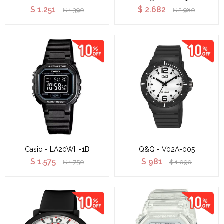
$
1.251
$
2.682
$
1.390
$
2.980
Casio - LA20WH-1B
Q&Q - V02A-005
$
1.575
$
981
$
1.750
$
1.090