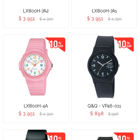
LX800H-7A2
LX800H-7A1
$
3.951
$
3.951
$
4.390
$
4.390
LX800H-4A
Q&Q - VP46-011
$
3.951
$
898
$
4.390
$
998