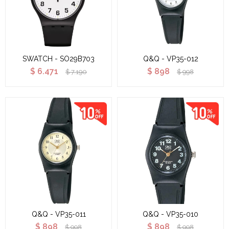
SWATCH - SO29B703
Q&Q - VP35-012
$
6.471
$
898
$
7.190
$
998
Q&Q - VP35-011
Q&Q - VP35-010
$
898
$
898
$
998
$
998