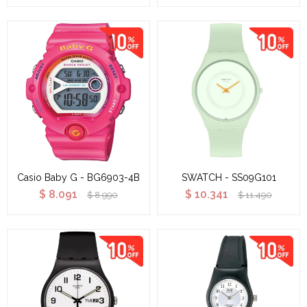
Casio Baby G - BG6903-4B
SWATCH - SS09G101
$
8.091
$
10.341
$
8.990
$
11.490