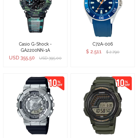
Casio G-Shock -
C72A-006
GA2200NN-1A
$
2.511
$
2.790
USD
355,50
USD
395,00