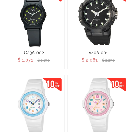
G23A-002
V40A-001
$
1.071
$
2.061
$
1.190
$
2.290