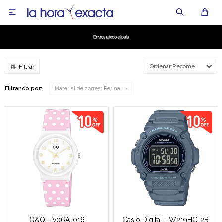

Recomendados
Filtrando por:
Material de correa:
Resina
Q&Q - V06A-016
Casio Digital - W219HC-2B