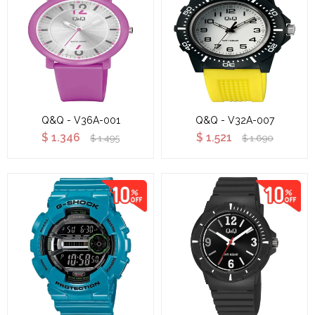
Q&Q - V36A-001
Q&Q - V32A-007
$
1.346
$
1.521
$
1.495
$
1.690