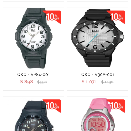
Q&Q - VP84-001
Q&Q - V30A-001
$
898
$
1.071
$
998
$
1.190