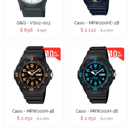
Q&Q - VQ02-003
Casio - MRW200HC-2B
$
898
$
2.142
$
998
$
2.380
Casio - MRW200H-4B
Casio - MRW200H-2B
$
2.052
$
2.052
$
2.280
$
2.280