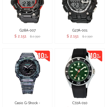
G28A-007
G27A-001
$
2.151
$
2.151
$
2.390
$
2.390
Casio G-Shock -
C72A-010