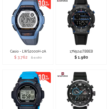
Casio - LWS2000H-2A
17N9241TBBEB
$
3.762
$
1.980
$
4.180