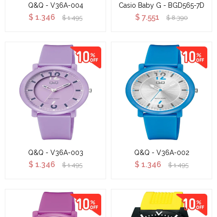
Q&Q - V36A-004
Casio Baby G - BGD565-7D
$
1.346
$
7.551
$
1.495
$
8.390
Q&Q - V36A-003
Q&Q - V36A-002
$
1.346
$
1.346
$
1.495
$
1.495