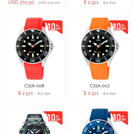
USD
301,50
$
2.511
USD
335,00
$
2.790
C72A-008
C72A-007
$
2.511
$
2.511
$
2.790
$
2.790