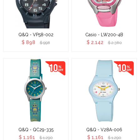
Q&Q - VP58-002
Casio - LW200-4B
$
898
$
2.142
$
998
$
2.380
Q&Q - QC29-335
Q&Q - V28A-006
$
1.161
$
1.161
$
1.290
$
1.290