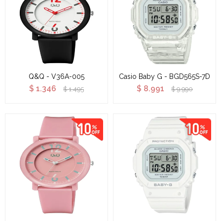
Q&Q - V36A-005
Casio Baby G - BGD565S-7D
$
1.346
$
8.991
$
1.495
$
9.990