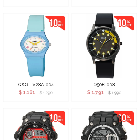
Q&Q - V28A-004
Q50B-008
$
1.161
$
1.791
$
1.290
$
1.990