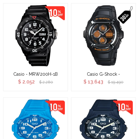
Casio - MRW200H-1B
Casio G-Shock -
$
2.052
$
13.643
$
2.280
$
19.490