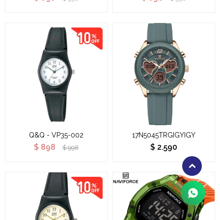
Q&Q - VP35-002
17N5045TRGIGYIGY
$
898
$
2.590
$
998