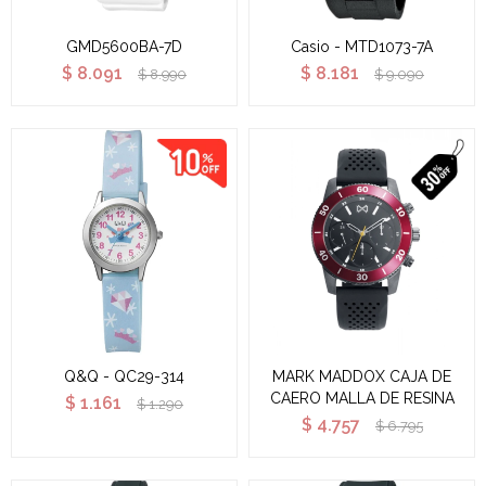
GMD5600BA-7D
Casio - MTD1073-7A
$
8.091
$
8.181
$
8.990
$
9.090
Q&Q - QC29-314
MARK MADDOX CAJA DE
CAERO MALLA DE RESINA
$
1.161
$
1.290
$
4.757
$
6.795