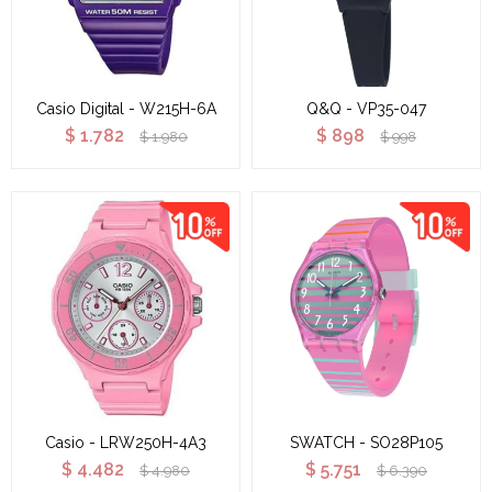
Casio Digital - W215H-6A
Q&Q - VP35-047
$
1.782
$
898
$
1.980
$
998
Casio - LRW250H-4A3
SWATCH - SO28P105
$
4.482
$
5.751
$
4.980
$
6.390