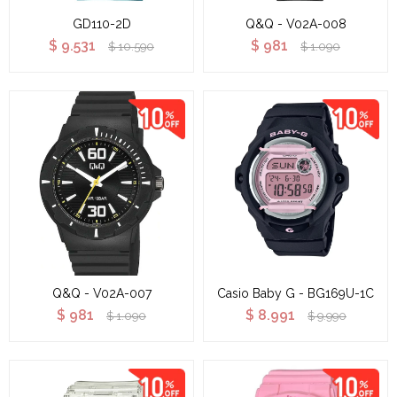
GD110-2D
Q&Q - V02A-008
$
9.531
$
981
$
10.590
$
1.090
Q&Q - V02A-007
Casio Baby G - BG169U-1C
$
981
$
8.991
$
1.090
$
9.990