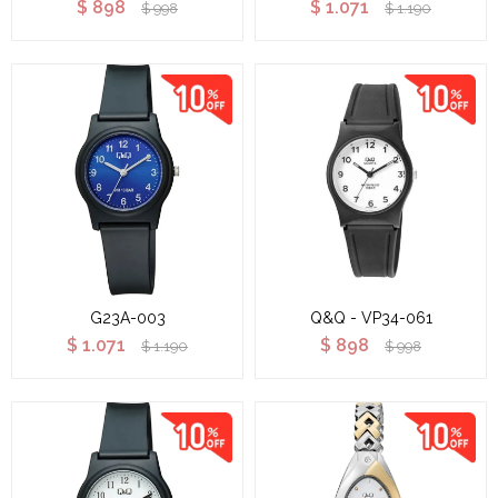
$
898
$
1.071
$
998
$
1.190
G23A-003
Q&Q - VP34-061
$
1.071
$
898
$
1.190
$
998