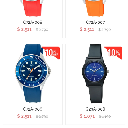
C72A-008
C72A-007
$
2.511
$
2.511
$
2.790
$
2.790
C72A-006
G23A-008
$
2.511
$
1.071
$
2.790
$
1.190