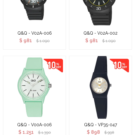
Q&Q - V02A-006
Q&Q - V02A-002
$
981
$
981
$
1.090
$
1.090
Q&Q - V00A-006
Q&Q - VP35-047
$
1.251
$
898
$
1.390
$
998