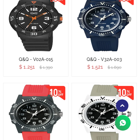
Q&Q - V02A-015
Q&Q - V32A-003
$
1.251
$
1.521
$
1.390
$
1.690