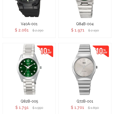
V40A-001
Q84B-004
$
2.061
$
1.971
$
2.290
$
2.190
Q82B-005
Q72B-001
$
1.791
$
1.701
$
1.990
$
1.890