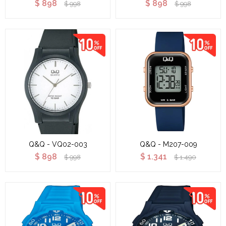
$
898
$
898
$
998
$
998
Q&Q - VQ02-003
Q&Q - M207-009
$
898
$
1.341
$
998
$
1.490