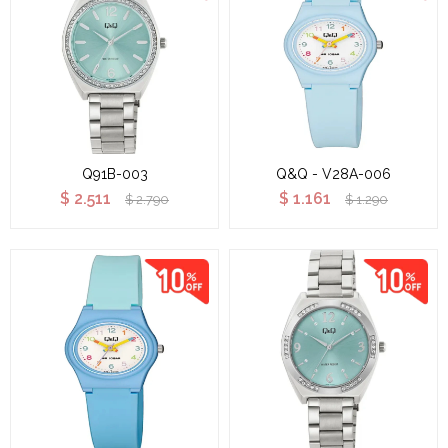
Q91B-003
Q&Q - V28A-006
$
2.511
$
1.161
$
2.790
$
1.290