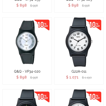
$
898
$
898
$
998
$
998
Q&Q - VP34-020
G22A-011
$
898
$
1.071
$
998
$
1.190