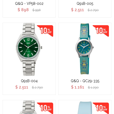
Q&Q - VP58-002
Q91B-005
$
898
$
2.511
$
998
$
2.790
Q91B-004
Q&Q - QC29-335
$
2.511
$
1.161
$
2.790
$
1.290