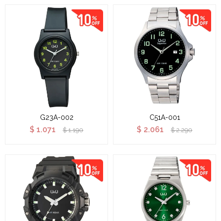
G23A-002
C51A-001
$
1.071
$
2.061
$
1.190
$
2.290