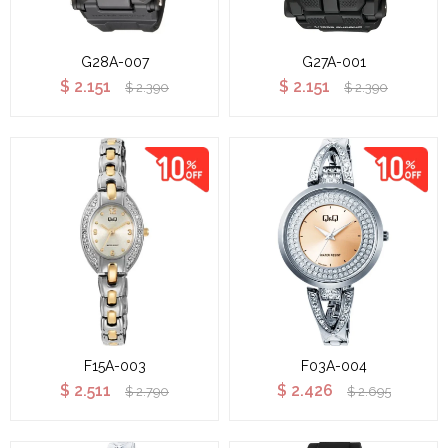
G28A-007
G27A-001
$
2.151
$
2.151
$
2.390
$
2.390
F15A-003
F03A-004
$
2.511
$
2.426
$
2.790
$
2.695