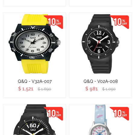
Q&Q - V32A-007
Q&Q - V02A-008
$
1.521
$
981
$
1.690
$
1.090