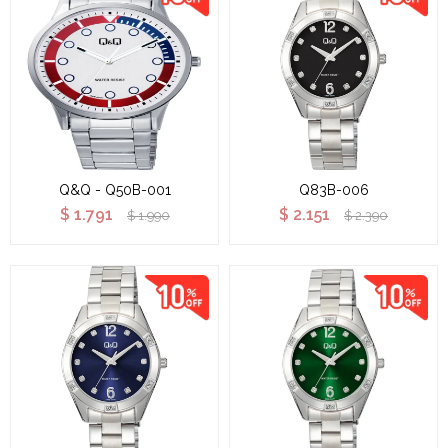
Q&Q - Q50B-001
Q83B-006
$
1.791
$
2.151
$
1.990
$
2.390