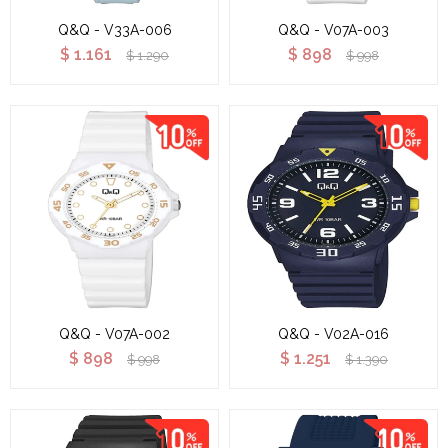
Q&Q - V33A-006
Q&Q - V07A-003
$
1.161
$
898
$
1.290
$
998
Q&Q - V07A-002
Q&Q - V02A-016
$
898
$
1.251
$
998
$
1.390