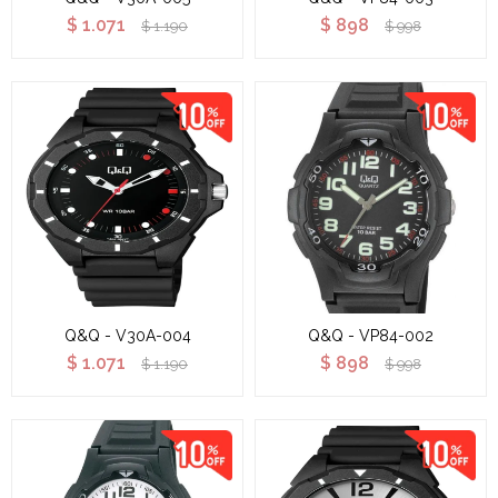
$
1.071
$
898
$
1.190
$
998
Q&Q - V30A-004
Q&Q - VP84-002
$
1.071
$
898
$
1.190
$
998