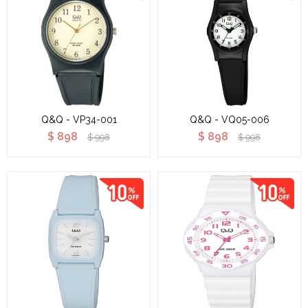
Q&Q - VP34-001
Q&Q - VQ05-006
$
898
$
898
$
998
$
998