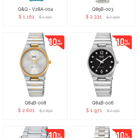
Q&Q - V28A-004
Q89B-003
$
1.161
$
2.331
$
1.290
$
2.590
Q84B-008
Q84B-006
$
2.601
$
1.971
$
2.890
$
2.190