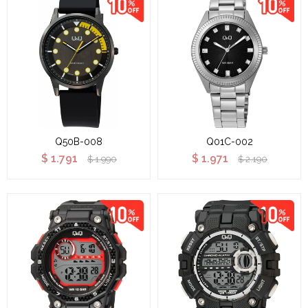
Q50B-008
Q01C-002
$
1.791
$
1.971
$
1.990
$
2.190