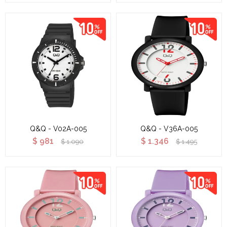
Q&Q - V02A-005
Q&Q - V36A-005
$
981
$
1.346
$
1.090
$
1.495