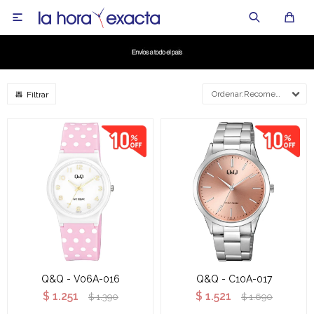

Recomendados
Q&Q - V06A-016
Q&Q - C10A-017
$
1.251
$
1.521
$
1.390
$
1.690