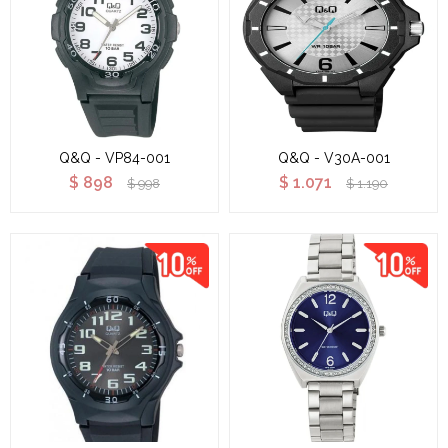
Q&Q - VP84-001
Q&Q - V30A-001
$
898
$
1.071
$
998
$
1.190