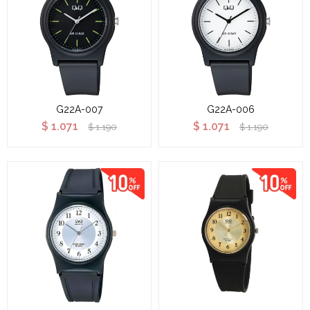
G22A-007
G22A-006
$
1.071
$
1.071
$
1.190
$
1.190