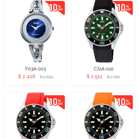
F03A-003
C72A-010
$
2.426
$
2.511
$
2.695
$
2.790