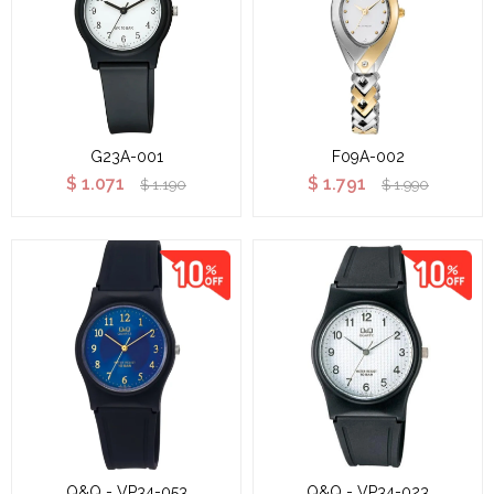
G23A-001
F09A-002
$
1.071
$
1.791
$
1.190
$
1.990
Q&Q - VP34-053
Q&Q - VP34-023