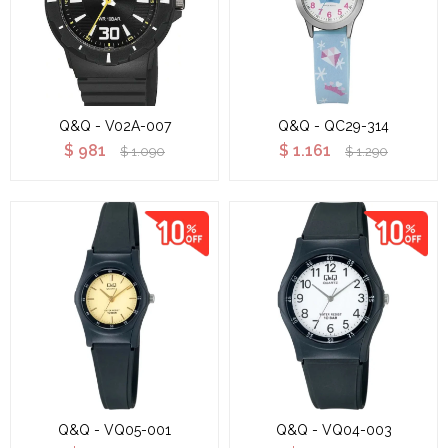
Q&Q - V02A-007
Q&Q - QC29-314
$
981
$
1.161
$
1.090
$
1.290
Q&Q - VQ05-001
Q&Q - VQ04-003