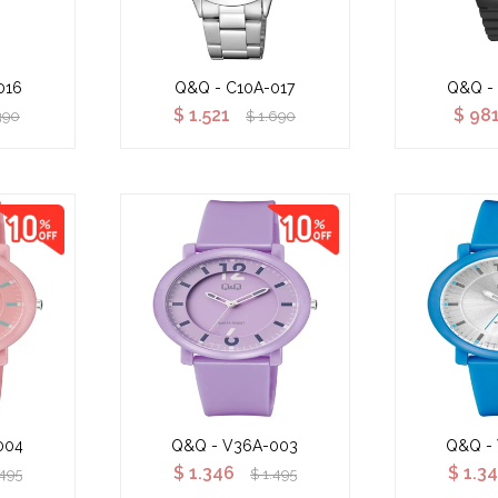
016
Q&Q - C10A-017
Q&Q -
$
1.521
$
98
390
$
1.690
004
Q&Q - V36A-003
Q&Q -
$
1.346
$
1.3
.495
$
1.495