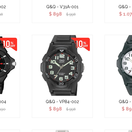
002
Q&Q - V31A-001
Q&Q -
$
898
$
1.0
98
$
998
004
Q&Q - VP84-002
Q&Q -
$
898
$
89
.190
$
998