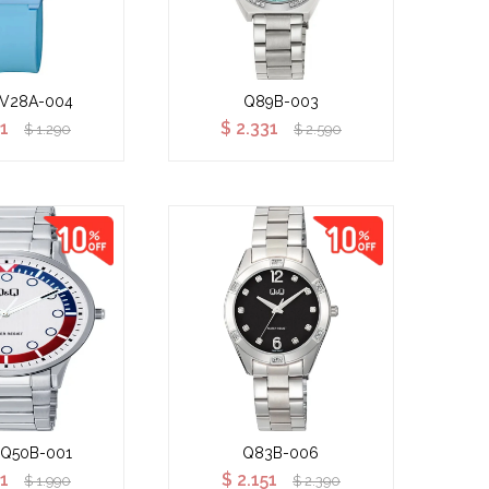
 V28A-004
Q89B-003
61
$
2.331
$
1.290
$
2.590
 Q50B-001
Q83B-006
91
$
2.151
$
1.990
$
2.390