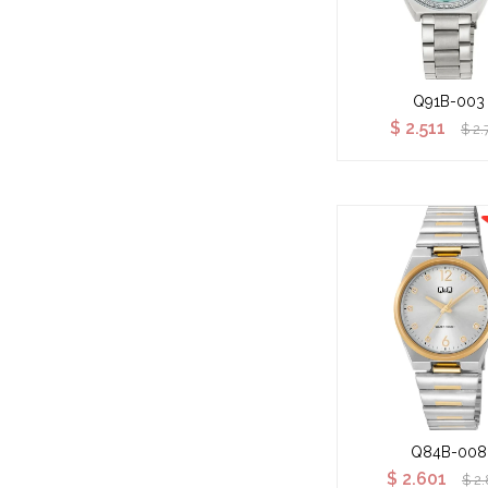
Q91B-003
$
2.511
$
2.
Q84B-008
$
2.601
$
2