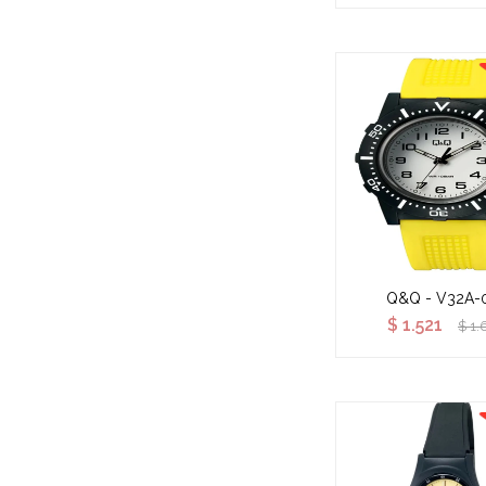
Q&Q - V32A-
$
1.521
$
1.