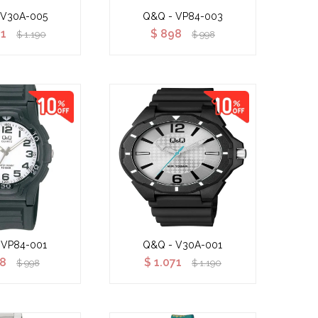
 V30A-005
Q&Q - VP84-003
71
$
898
$
1.190
$
998
 VP84-001
Q&Q - V30A-001
8
$
1.071
$
998
$
1.190