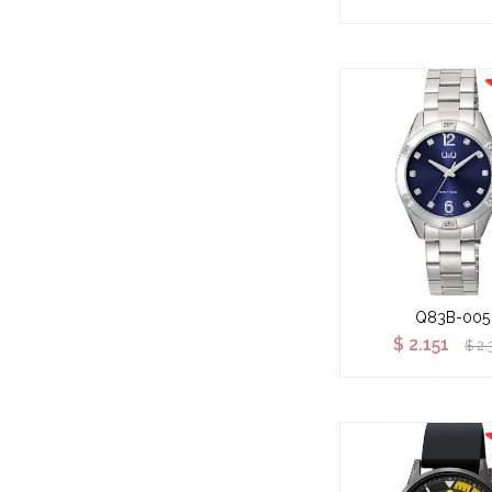
Q83B-005
$
2.151
$
2.