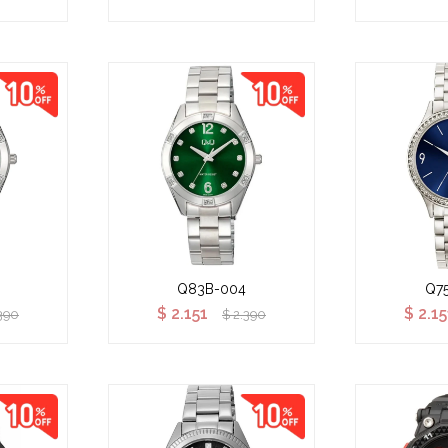
Q83B-004
Q7
$
2.151
$
2.15
390
$
2.390