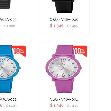
 V02A-005
Q&Q - V36A-005
1
$
1.346
$
1.090
$
1.495
 V36A-002
Q&Q - V36A-001
46
$
1.346
$
1.495
$
1.495