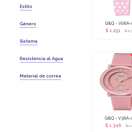
Estilo
Q&Q - V06A-
Género
$
1.251
$
1.
Sistema
Resistencia al Agua
Material de correa
Q&Q - V36A-
$
1.346
$
1