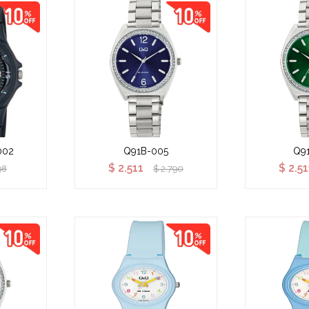
002
Q91B-005
Q9
$
2.511
$
2.51
98
$
2.790