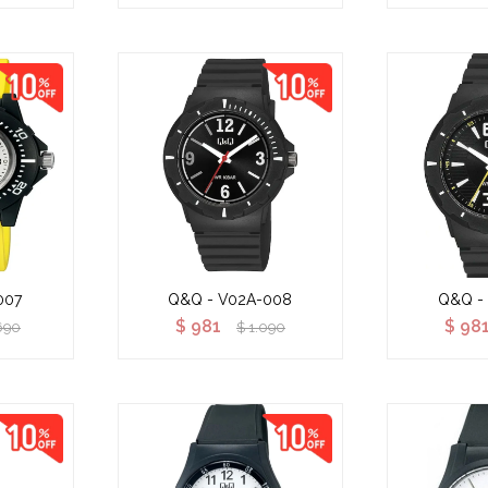
007
Q&Q - V02A-008
Q&Q -
$
981
$
98
690
$
1.090