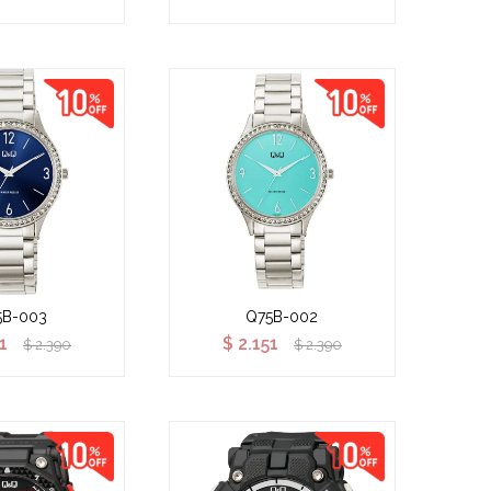
5B-003
Q75B-002
1
$
2.151
$
2.390
$
2.390