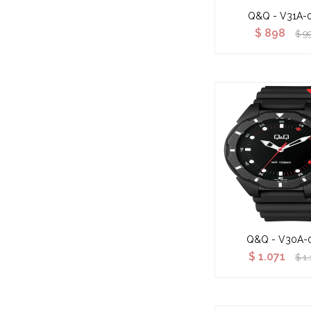
Q&Q - V31A-
$
898
$
9
Q&Q - V30A-
$
1.071
$
1