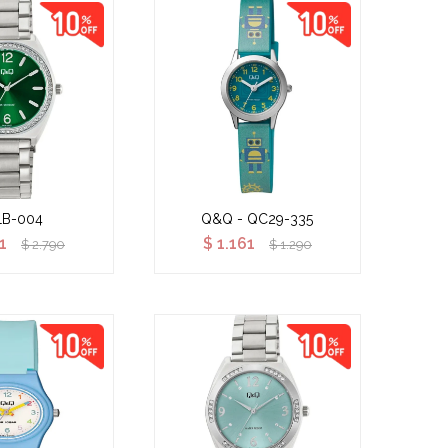
1B-004
Q&Q - QC29-335
1
$
1.161
$
2.790
$
1.290