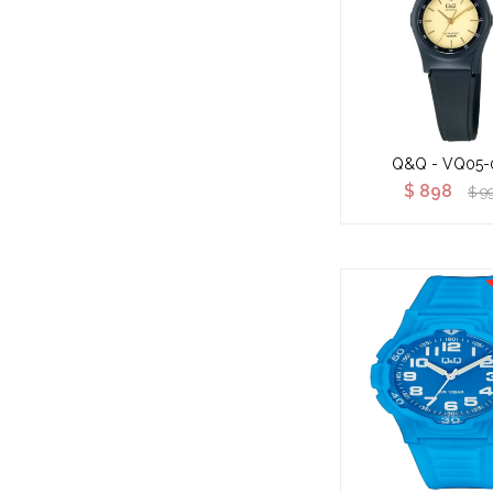
Q&Q - VQ05-
$
898
$
9