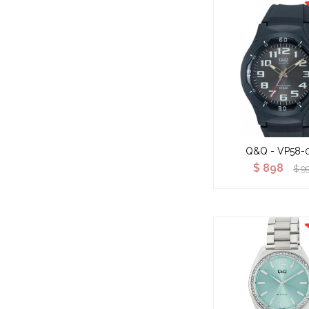
Q&Q - VP58-
$
898
$
9