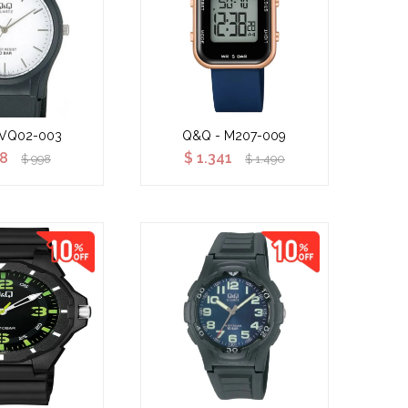
 VQ02-003
Q&Q - M207-009
8
$
1.341
$
998
$
1.490