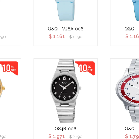
Q&Q - V28A-006
Q&Q -
$
1.161
$
1.1
790
$
1.290
Q84B-006
Q&Q -
$
1.971
$
1.7
.890
$
2.190