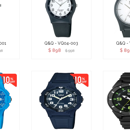
001
Q&Q - VQ04-003
Q&Q -
$
898
$
89
98
$
998