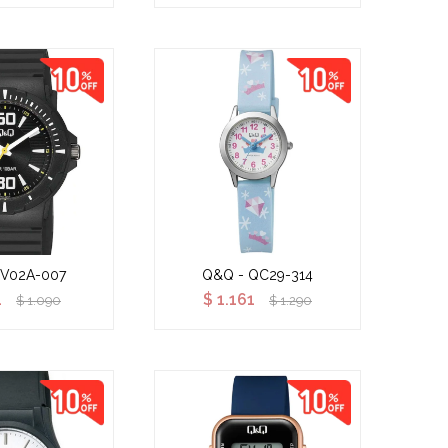
 V02A-007
Q&Q - QC29-314
1
$
1.161
$
1.090
$
1.290