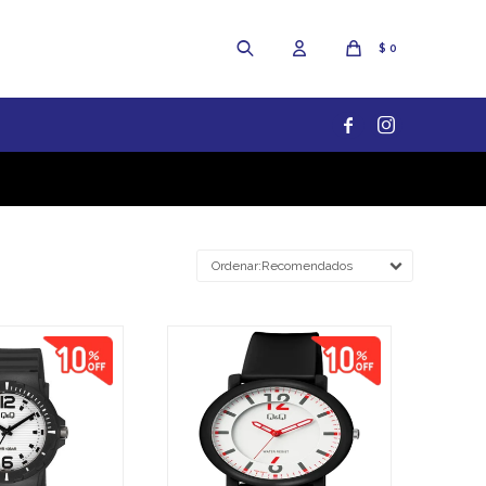
$
0


Recomendados