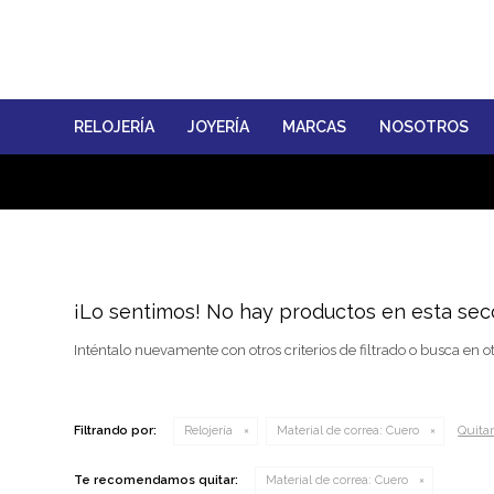
RELOJERÍA
JOYERÍA
MARCAS
NOSOTROS
¡Lo sentimos! No hay productos en esta sec
Inténtalo nuevamente con otros criterios de filtrado o busca en o
Quitar 
Filtrando por:
Relojería
Material de correa:
Cuero
Te recomendamos quitar:
Material de correa:
Cuero