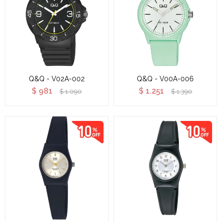
Q&Q - V02A-002
Q&Q - V00A-006
$
981
$
1.251
$
1.090
$
1.390