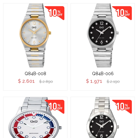
Q84B-008
Q84B-006
$
2.601
$
1.971
$
2.890
$
2.190