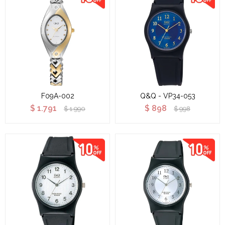
F09A-002
Q&Q - VP34-053
$
1.791
$
898
$
1.990
$
998