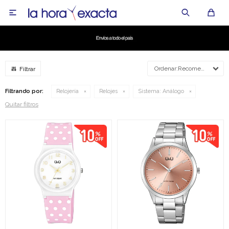

Recomendados
Filtrando por:
Relojería
Relojes
Sistema:
Análogo
Quitar filtros