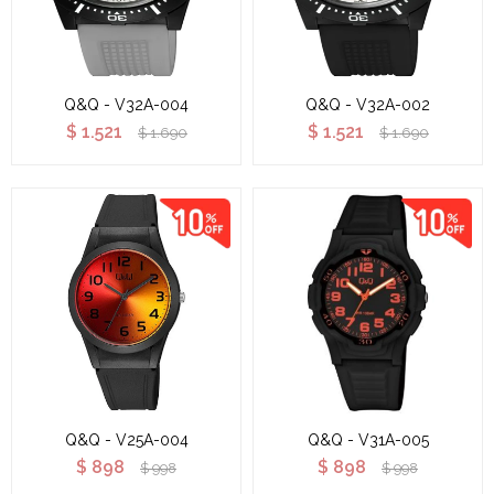
Q&Q - V32A-004
Q&Q - V32A-002
$
1.521
$
1.521
$
1.690
$
1.690
Q&Q - V25A-004
Q&Q - V31A-005
$
898
$
898
$
998
$
998