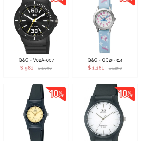
Q&Q - V02A-007
Q&Q - QC29-314
$
981
$
1.161
$
1.090
$
1.290