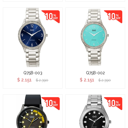
Q75B-003
Q75B-002
$
2.151
$
2.151
$
2.390
$
2.390