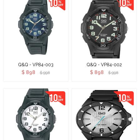
Q&Q - VP84-003
Q&Q - VP84-002
$
898
$
898
$
998
$
998