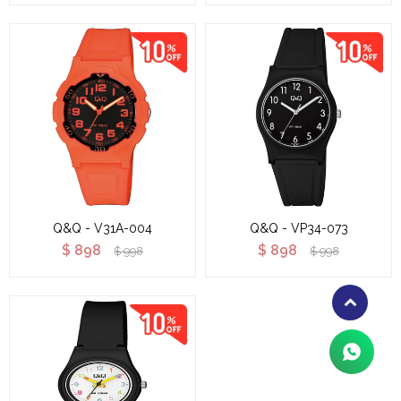
Q&Q - V31A-004
Q&Q - VP34-073
$
898
$
898
$
998
$
998