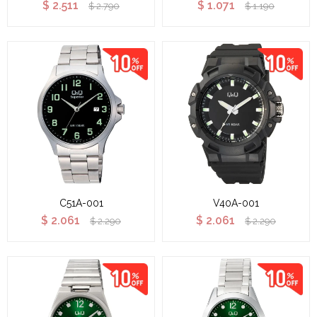
$
2.511
$
1.071
$
2.790
$
1.190
C51A-001
V40A-001
$
2.061
$
2.061
$
2.290
$
2.290