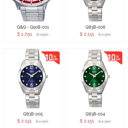
Q&Q - Q50B-001
Q83B-006
$
1.791
$
2.151
$
1.990
$
2.390
Q83B-005
Q83B-004
$
2.151
$
2.151
$
2.390
$
2.390