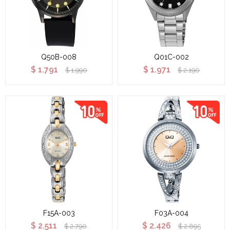
Q50B-008
Q01C-002
$
1.791
$
1.971
$
1.990
$
2.190
F15A-003
F03A-004
$
2.511
$
2.426
$
2.790
$
2.695