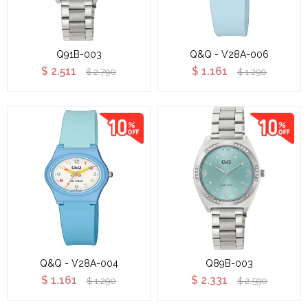
Q91B-003
Q&Q - V28A-006
$
2.511
$
1.161
$
2.790
$
1.290
Q&Q - V28A-004
Q89B-003
$
1.161
$
2.331
$
1.290
$
2.590