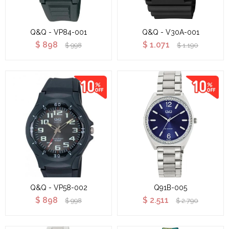
Q&Q - VP84-001
Q&Q - V30A-001
$
898
$
1.071
$
998
$
1.190
Q&Q - VP58-002
Q91B-005
$
898
$
2.511
$
998
$
2.790