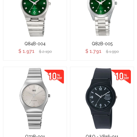
Q84B-004
Q82B-005
$
1.971
$
1.791
$
2.190
$
1.990
Q72B-001
Q&Q - VP46-011