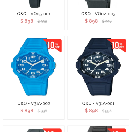
Q&Q - VQ05-001
Q&Q - VQ02-003
$
898
$
898
$
998
$
998
Q&Q - V31A-002
Q&Q - V31A-001
$
898
$
898
$
998
$
998