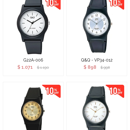
G22A-006
Q&Q - VP34-012
$
1.071
$
898
$
1.190
$
998