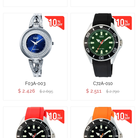
F03A-003
C72A-010
$
2.426
$
2.511
$
2.695
$
2.790