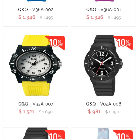
Q&Q - V36A-002
Q&Q - V36A-001
$
1.346
$
1.346
$
1.495
$
1.495
Q&Q - V32A-007
Q&Q - V02A-008
$
1.521
$
981
$
1.690
$
1.090