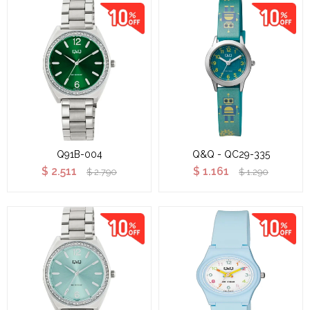
Q91B-004
Q&Q - QC29-335
$
2.511
$
1.161
$
2.790
$
1.290