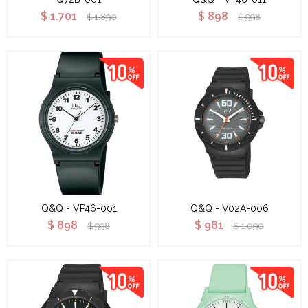
$
1.701
$
898
$
1.890
$
998
Q&Q - VP46-001
Q&Q - V02A-006
$
898
$
981
$
998
$
1.090