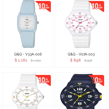
Q&Q - V33A-006
Q&Q - V07A-003
$
1.161
$
898
$
1.290
$
998