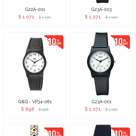
G22A-001
G23A-003
$
1.071
$
1.071
$
1.190
$
1.190
Q&Q - VP34-061
G23A-001
$
898
$
1.071
$
998
$
1.190