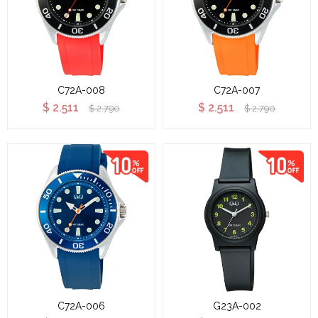
C72A-008
C72A-007
$
2.511
$
2.511
$
2.790
$
2.790
C72A-006
G23A-002