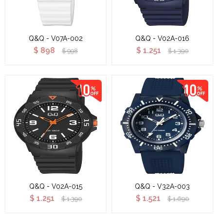
Q&Q - V07A-002
Q&Q - V02A-016
$
898
$
1.251
$
998
$
1.390
Q&Q - V02A-015
Q&Q - V32A-003
$
1.251
$
1.521
$
1.390
$
1.690