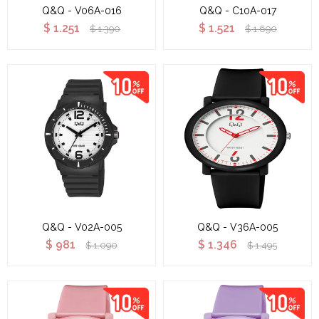
Q&Q - V06A-016
Q&Q - C10A-017
$
1.251
$
1.521
$
1.390
$
1.690
Q&Q - V02A-005
Q&Q - V36A-005
$
981
$
1.346
$
1.090
$
1.495