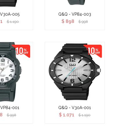
 V30A-005
Q&Q - VP84-003
71
$
898
$
1.190
$
998
 VP84-001
Q&Q - V30A-001
8
$
1.071
$
998
$
1.190