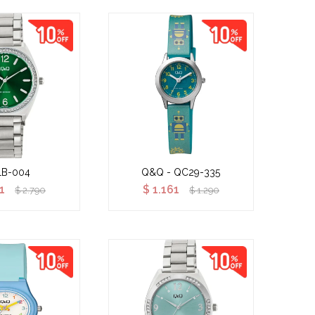
1B-004
Q&Q - QC29-335
1
$
1.161
$
2.790
$
1.290