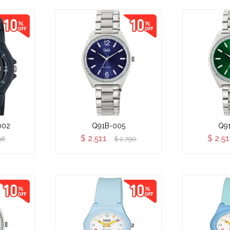
002
Q91B-005
Q9
$
2.511
$
2.51
98
$
2.790