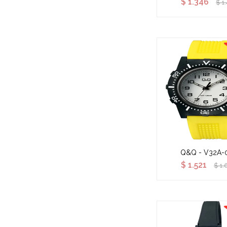
$
1.346
$
1
Q&Q - V32A-
$
1.521
$
1.