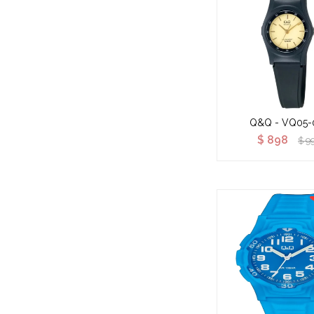
Q&Q - VQ05-
$
898
$
9