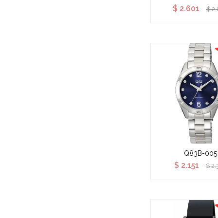
$
2.601
$
2
Q83B-005
$
2.151
$
2.