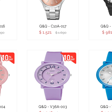
016
Q&Q - C10A-017
Q&Q -
$
1.521
$
98
390
$
1.690
004
Q&Q - V36A-003
Q&Q -