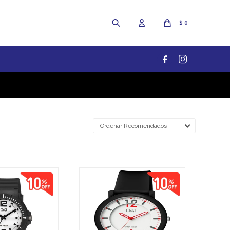
$
0


Recomendados