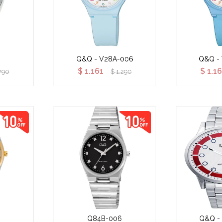
Q&Q - V28A-006
Q&Q -
$
1.161
$
1.1
790
$
1.290
Q84B-006
Q&Q -