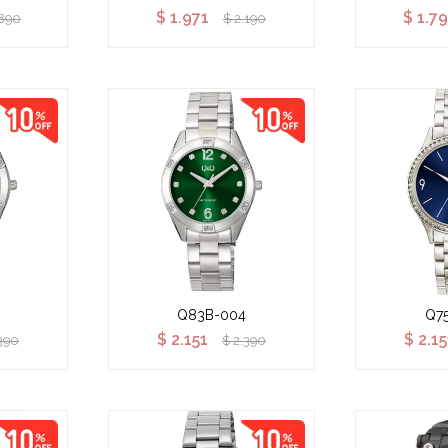
$
1.971
$
1.7
.890
$
2.190
Q83B-004
Q7
$
2.151
$
2.15
390
$
2.390