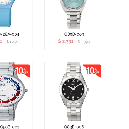
 V28A-004
Q89B-003
61
$
2.331
$
1.290
$
2.590
 Q50B-001
Q83B-006