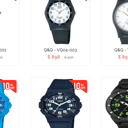
001
Q&Q - VQ04-003
Q&Q -
$
898
$
89
98
$
998