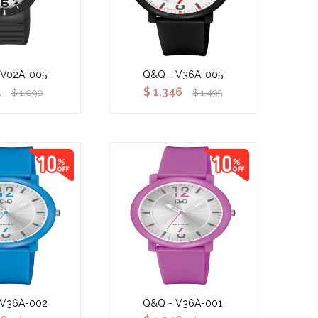
 V02A-005
Q&Q - V36A-005
1
$
1.346
$
1.090
$
1.495
 V36A-002
Q&Q - V36A-001