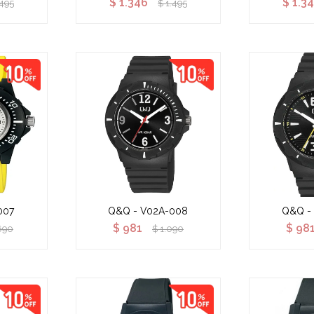
$
1.346
$
1.3
.495
$
1.495
007
Q&Q - V02A-008
Q&Q -
$
981
$
98
690
$
1.090