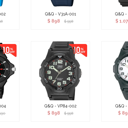
002
Q&Q - V31A-001
Q&Q -
$
898
$
1.0
98
$
998
004
Q&Q - VP84-002
Q&Q -
$
898
$
89
.190
$
998