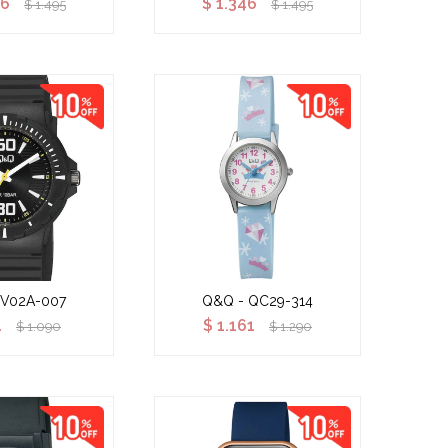
46
$
1.346
$
1.495
$
1.495
 V02A-007
Q&Q - QC29-314
1
$
1.161
$
1.090
$
1.290