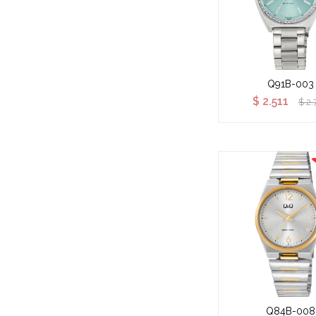
Q91B-003
$
2.511
$
2.
Q84B-008