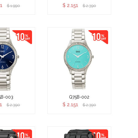
91
$
2.151
$
1.990
$
2.390
5B-003
Q75B-002
1
$
2.151
$
2.390
$
2.390