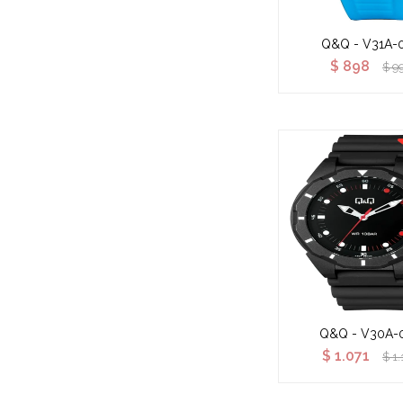
Q&Q - V31A-
$
898
$
9
Q&Q - V30A-
$
1.071
$
1