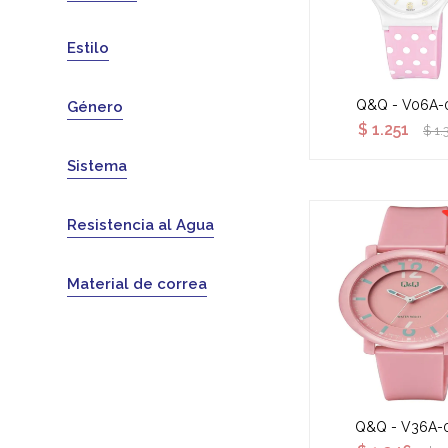
Estilo
Q&Q - V06A-
Género
$
1.251
$
1.
Sistema
Resistencia al Agua
Material de correa
Q&Q - V36A-