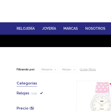
RELOJERÍA
JOYERÍA
MARCAS
NOSOTROS
Quitar filtros
Filtrando por:
Relojería
Relojes
Categorías
Relojes
(105)
Precio
($)