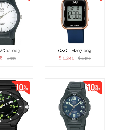
 VQ02-003
Q&Q - M207-009
8
$
1.341
$
998
$
1.490