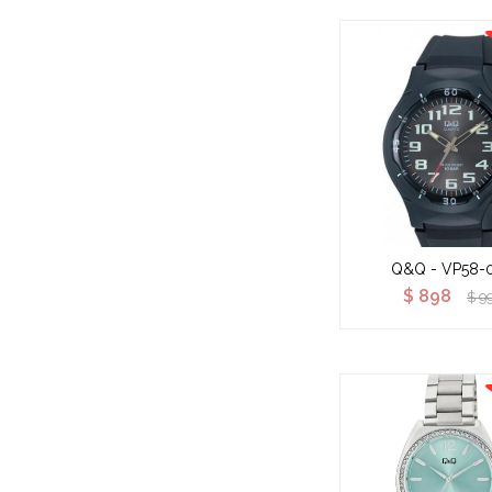
Q&Q - VP58-
$
898
$
9