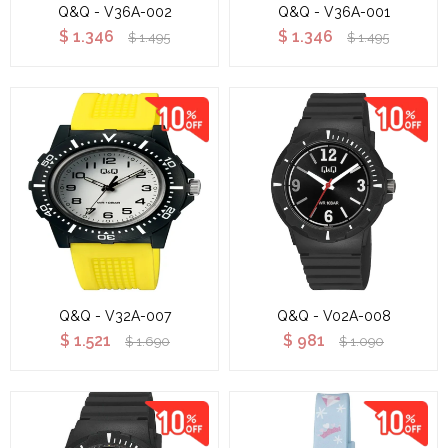
Q&Q - V36A-002
Q&Q - V36A-001
$
1.346
$
1.346
$
1.495
$
1.495
Q&Q - V32A-007
Q&Q - V02A-008
$
1.521
$
981
$
1.690
$
1.090