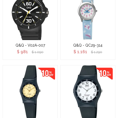
Q&Q - V02A-007
Q&Q - QC29-314
$
981
$
1.161
$
1.090
$
1.290