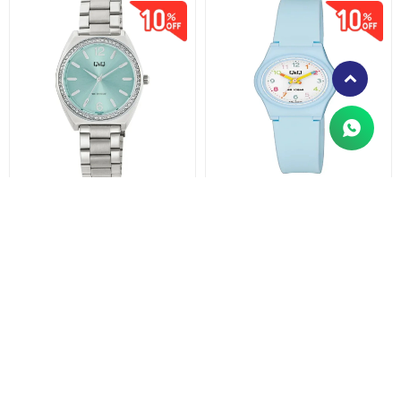
Q91B-003
Q&Q - V28A-006
$
2.511
$
1.161
$
2.790
$
1.290