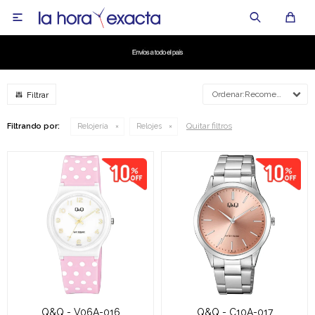

Recomendados
Quitar filtros
Filtrando por:
Relojería
Relojes
Q&Q - V06A-016
Q&Q - C10A-017