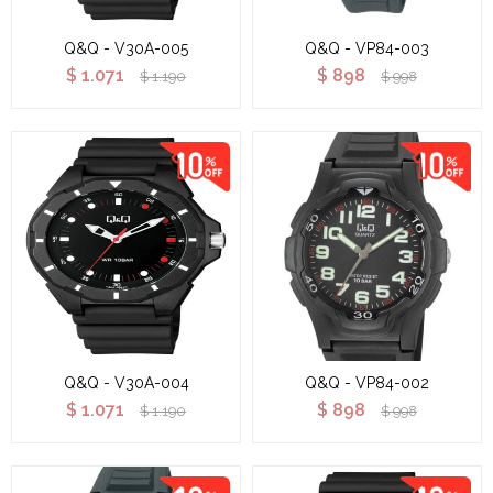
Q&Q - V30A-005
Q&Q - VP84-003
$
1.071
$
898
$
1.190
$
998
Q&Q - V30A-004
Q&Q - VP84-002
$
1.071
$
898
$
1.190
$
998