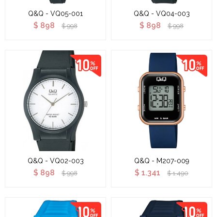
Q&Q - VQ05-001
Q&Q - VQ04-003
$
898
$
898
$
998
$
998
Q&Q - VQ02-003
Q&Q - M207-009
$
898
$
1.341
$
998
$
1.490