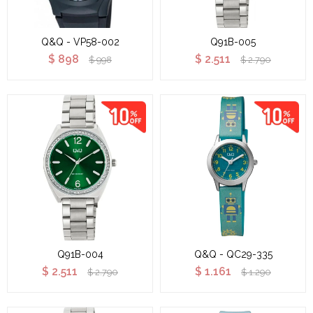
Q&Q - VP58-002
Q91B-005
$
898
$
2.511
$
998
$
2.790
Q91B-004
Q&Q - QC29-335
$
2.511
$
1.161
$
2.790
$
1.290