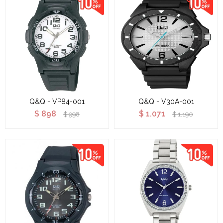
Q&Q - VP84-001
Q&Q - V30A-001
$
898
$
1.071
$
998
$
1.190