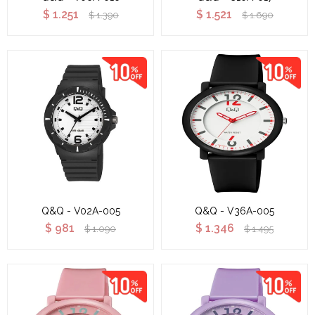
$
1.251
$
1.521
$
1.390
$
1.690
Q&Q - V02A-005
Q&Q - V36A-005
$
981
$
1.346
$
1.090
$
1.495