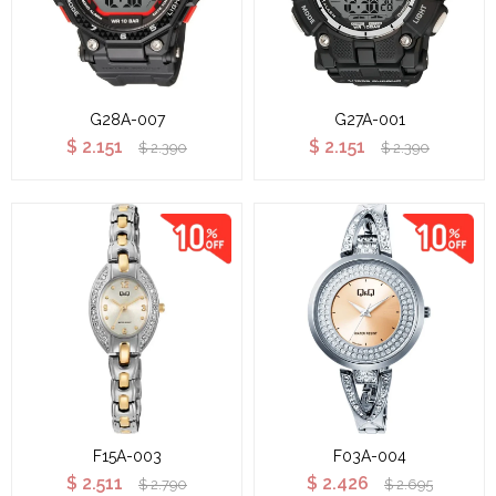
G28A-007
G27A-001
$
2.151
$
2.151
$
2.390
$
2.390
F15A-003
F03A-004
$
2.511
$
2.426
$
2.790
$
2.695