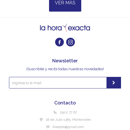
VER MÁS


Newsletter
¡Suscribite y recibí todas nuestras novedades!
Contacto
2902 77 67
18 de Julio 1385, Montevideo
lheejido@gmail.com