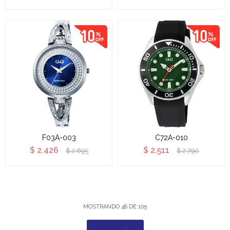
F03A-003
C72A-010
$
2.426
$
2.511
$
2.695
$
2.790
MOSTRANDO
48
DE
105