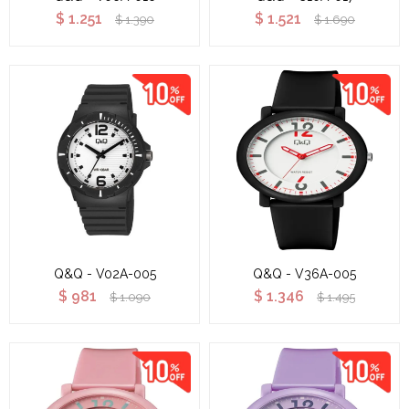
$
1.251
$
1.521
$
1.390
$
1.690
Q&Q - V02A-005
Q&Q - V36A-005
$
981
$
1.346
$
1.090
$
1.495