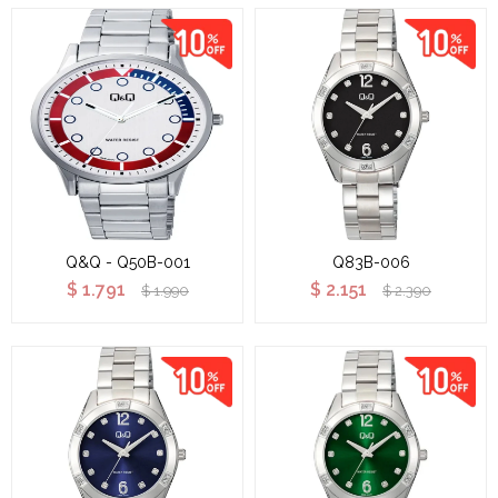
Q&Q - Q50B-001
Q83B-006
$
1.791
$
2.151
$
1.990
$
2.390