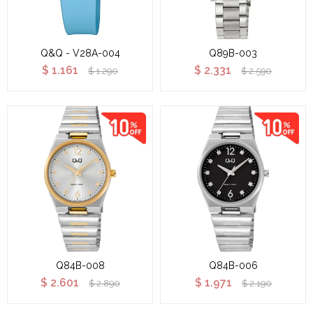
Q&Q - V28A-004
Q89B-003
$
1.161
$
2.331
$
1.290
$
2.590
Q84B-008
Q84B-006
$
2.601
$
1.971
$
2.890
$
2.190