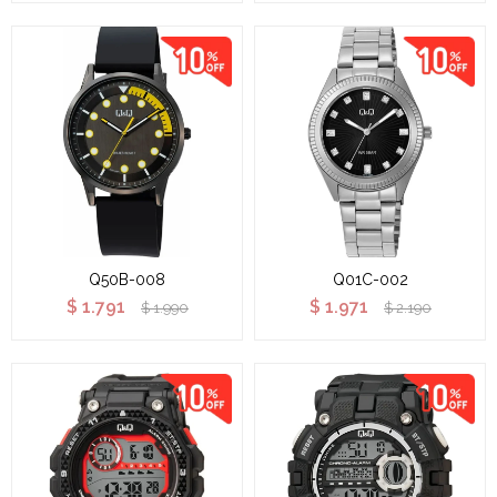
Q50B-008
Q01C-002
$
1.791
$
1.971
$
1.990
$
2.190