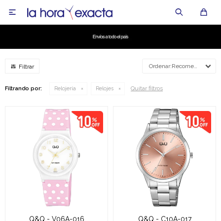

Recomendados
Quitar filtros
Filtrando por:
Relojería
Relojes
Q&Q - V06A-016
Q&Q - C10A-017