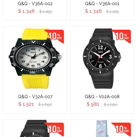
Q&Q - V36A-002
Q&Q - V36A-001
$
1.346
$
1.346
$
1.495
$
1.495
Q&Q - V32A-007
Q&Q - V02A-008
$
1.521
$
981
$
1.690
$
1.090