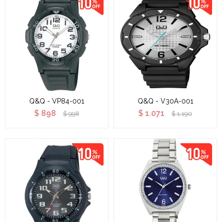
Q&Q - VP84-001
Q&Q - V30A-001
$
898
$
1.071
$
998
$
1.190