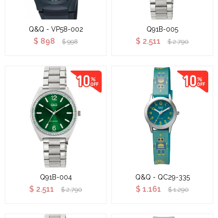
Q&Q - VP58-002
Q91B-005
$
898
$
2.511
$
998
$
2.790
Q91B-004
Q&Q - QC29-335
$
2.511
$
1.161
$
2.790
$
1.290