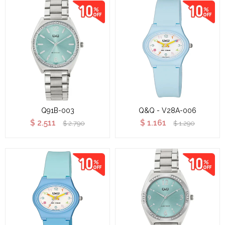
Q91B-003
Q&Q - V28A-006
$
2.511
$
1.161
$
2.790
$
1.290