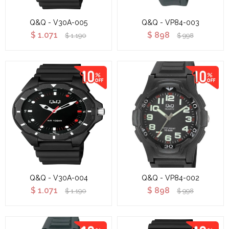
Q&Q - V30A-005
Q&Q - VP84-003
$
1.071
$
898
$
1.190
$
998
Q&Q - V30A-004
Q&Q - VP84-002
$
1.071
$
898
$
1.190
$
998