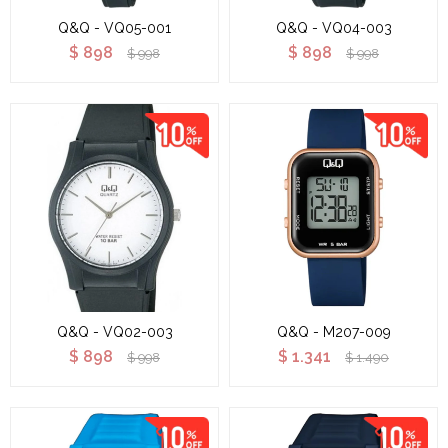
Q&Q - VQ05-001
Q&Q - VQ04-003
$
898
$
898
$
998
$
998
Q&Q - VQ02-003
Q&Q - M207-009
$
898
$
1.341
$
998
$
1.490