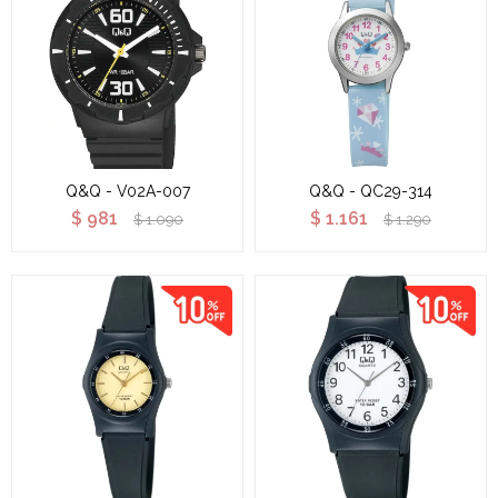
Q&Q - V02A-007
Q&Q - QC29-314
$
981
$
1.161
$
1.090
$
1.290