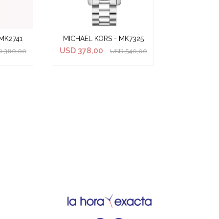
MK2741
MICHAEL KORS - MK7325
USD
378,00
D
360,00
USD
540,00