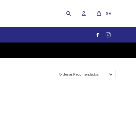
$
0


Recomendados