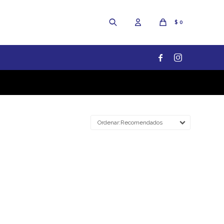
$
0


Recomendados