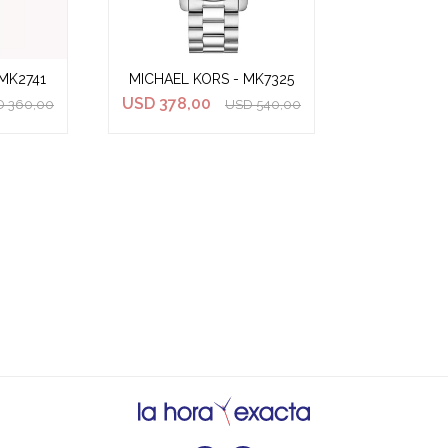
MK2741
MICHAEL KORS - MK7325
USD
378,00
D
360,00
USD
540,00