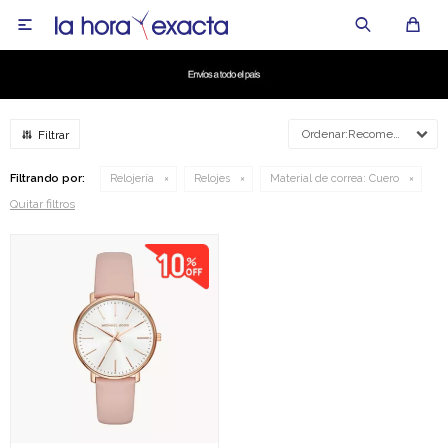

Recomendados
Filtrando por:
Relojería
Relojes
Material de correa:
Cuero
Quitar filtros