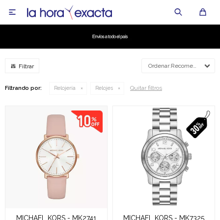

Recomendados
Quitar filtros
Filtrando por:
Relojería
Relojes
MICHAEL KORS - MK2741
MICHAEL KORS - MK7325