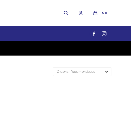
$
0


Recomendados