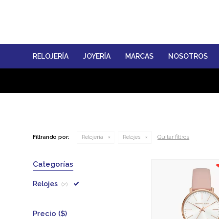
RELOJERÍA
JOYERÍA
MARCAS
NOSOTROS
Quitar filtros
Filtrando por:
Relojería
Relojes
Categorías
Relojes
(2)
Precio
($)