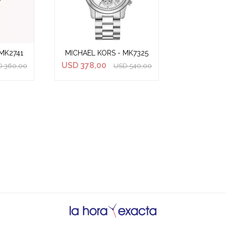
MK2741
MICHAEL KORS - MK7325
USD
378,00
D
360,00
USD
540,00