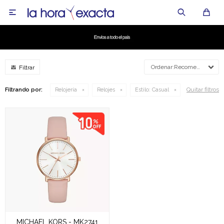

Recomendados
Quitar filtros
Filtrando por:
Relojería
Relojes
Estilo:
Casual
MICHAEL KORS - MK2741