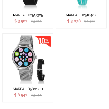
MAREA - B2517305
MAREA - B2516402
$
3.501
$
3.078
$
3.890
$
3.420
MAREA - B5801201
$
8.541
$
9.490