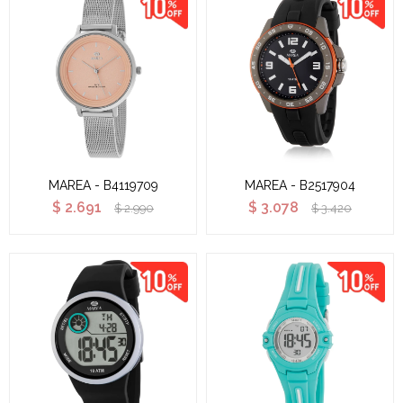
MAREA - B4119709
MAREA - B2517904
$
2.691
$
3.078
$
2.990
$
3.420