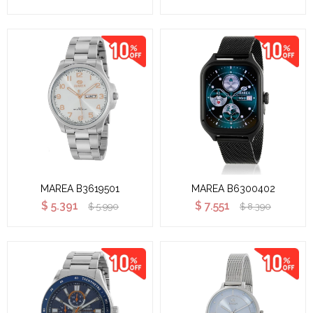
MAREA B3619501
MAREA B6300402
$
5.391
$
7.551
$
5.990
$
8.390