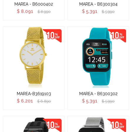
MAREA - B6000402
MAREA - B6300304
$
8.091
$
5.391
$
8.990
$
5.990
MAREA-B3619103
MAREA - B6300302
$
6.201
$
5.391
$
6.890
$
5.990