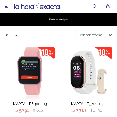

Recomendados
MAREA - B6300303
MAREA - B5701403
$
5.391
$
3.762
$
5.990
$
4.180