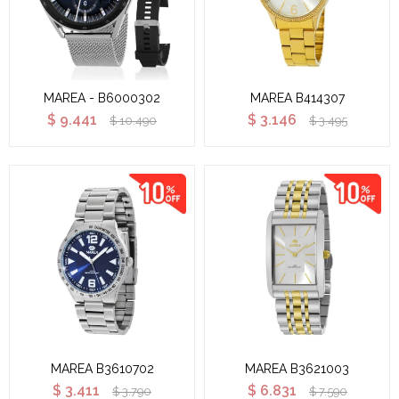
MAREA - B6000302
MAREA B414307
$
9.441
$
3.146
$
10.490
$
3.495
MAREA B3610702
MAREA B3621003
$
3.411
$
6.831
$
3.790
$
7.590