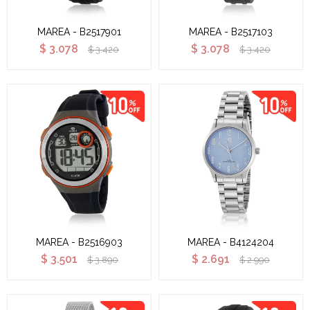
MAREA - B2517901
MAREA - B2517103
$
3.078
$
3.078
$
3.420
$
3.420
MAREA - B2516903
MAREA - B4124204
$
3.501
$
2.691
$
3.890
$
2.990