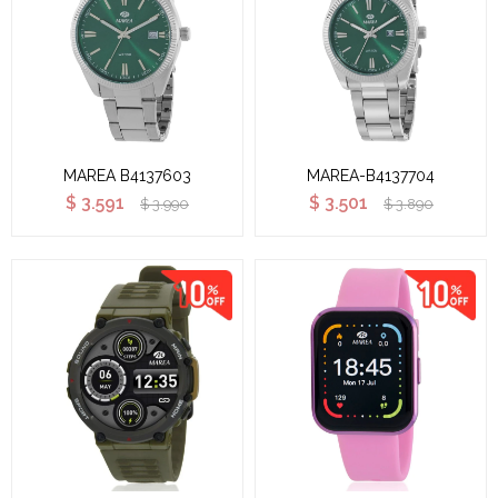
MAREA B4137603
MAREA-B4137704
$
3.591
$
3.501
$
3.990
$
3.890