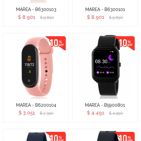
MAREA - B6300103
MAREA - B6300101
$
8.901
$
8.901
$
9.890
$
9.890
MAREA - B6200104
MAREA - B5900801
$
3.051
$
4.491
$
3.390
$
4.990