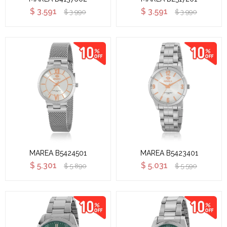
$
3.591
$
3.591
$
3.990
$
3.990
MAREA B5424501
MAREA B5423401
$
5.301
$
5.031
$
5.890
$
5.590