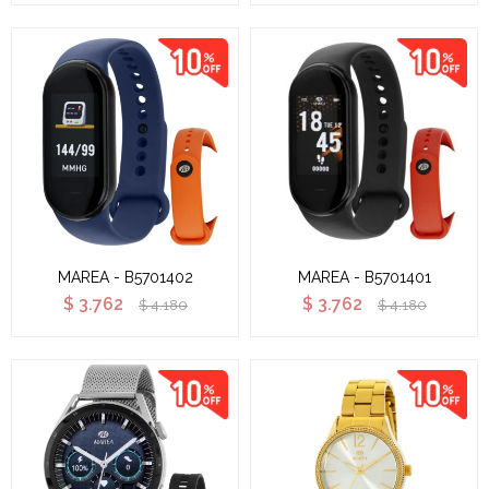
MAREA - B5701402
MAREA - B5701401
$
3.762
$
3.762
$
4.180
$
4.180