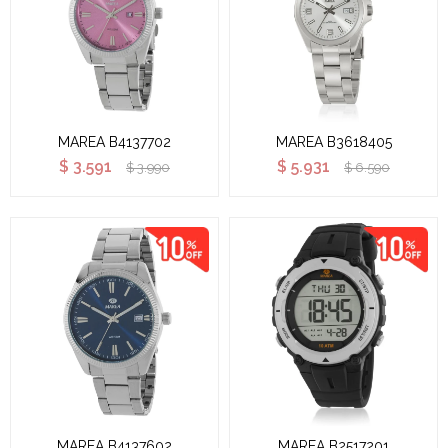
MAREA B4137702
MAREA B3618405
$
3.591
$
5.931
$
3.990
$
6.590
MAREA B4137602
MAREA B2517201