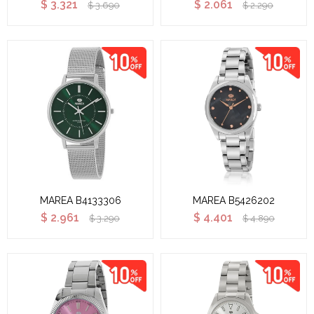
$
3.321
$
2.061
$
3.690
$
2.290
MAREA B4133306
MAREA B5426202
$
2.961
$
4.401
$
3.290
$
4.890