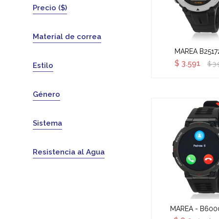
Precio
($)
Material de correa
MAREA B2517
$
3.591
$
3.
Estilo
Género
Sistema
Resistencia al Agua
MAREA - B600