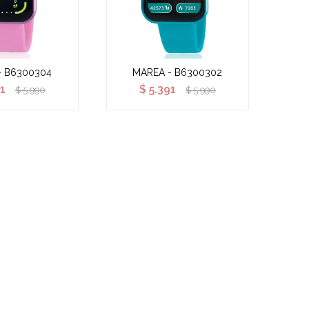
- B6300304
MAREA - B6300302
1
$
5.391
$
5.990
$
5.990