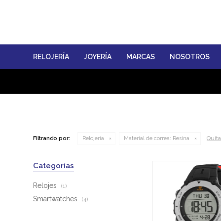
RELOJERÍA
JOYERÍA
MARCAS
NOSOTROS
Quitar
Filtrando por:
Relojería
Material de correa:
Resina
Categorías
Relojes
(1)
Smartwatches
(4)