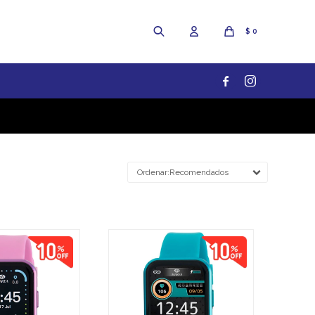
$
0


Recomendados