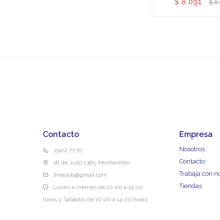
$
8.091
$
8
Contacto
Empresa
Nosotros
2902 77 67
Contacto
18 de Julio 1385, Montevideo
Trabaja con n
lheejido@gmail.com
Tiendas
Lunes a Viernes de 10:00 a 19:00
horas y Sábados de 10:00 a 14:00 horas