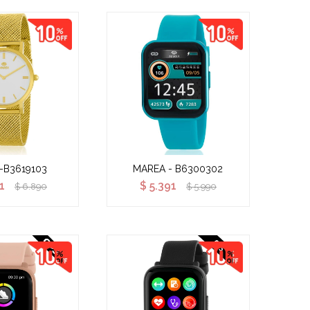
-B3619103
MAREA - B6300302
1
$
5.391
$
6.890
$
5.990