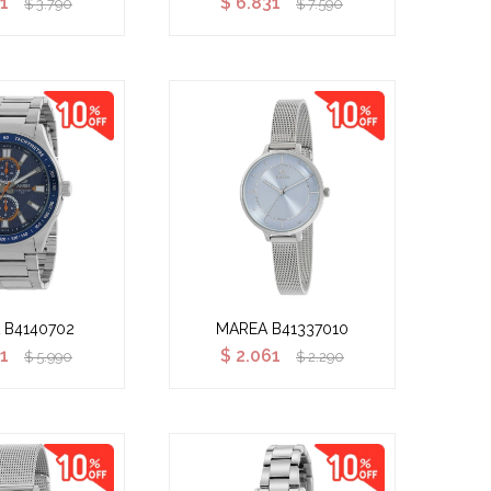
1
$
6.831
$
3.790
$
7.590
 B4140702
MAREA B41337010
1
$
2.061
$
5.990
$
2.290