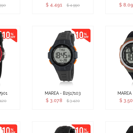
$
4.491
$
8.0
390
$
4.990
7901
MAREA - B2517103
MAREA 
$
3.078
$
3.50
.420
$
3.420