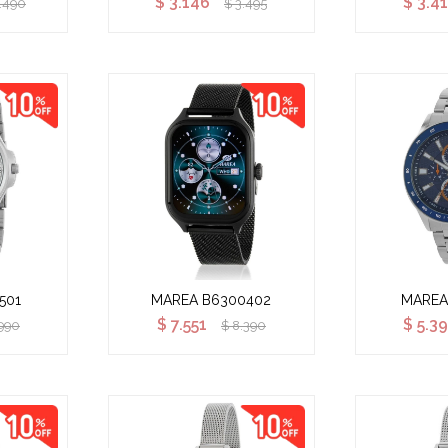
$
3.146
$
3.41
.490
$
3.495
501
MAREA B6300402
MAREA
$
7.551
$
5.39
990
$
8.390