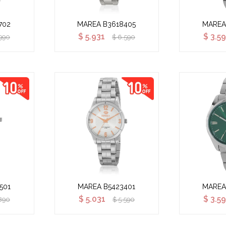
702
MAREA B3618405
MAREA
$
5.931
$
3.59
990
$
6.590
501
MAREA B5423401
MAREA
$
5.031
$
3.59
890
$
5.590