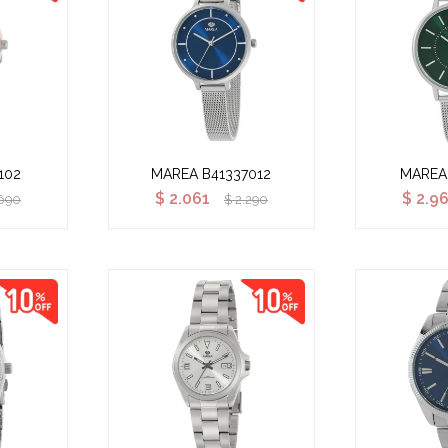
102
MAREA B41337012
MAREA
$
2.061
$
2.9
690
$
2.290