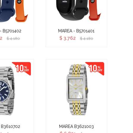
- B5701402
MAREA - B5701401
62
$
3.762
$
4.180
$
4.180
 B3610702
MAREA B3621003