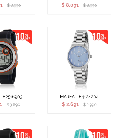
91
$
8.091
$
8.990
$
8.990
- B2516903
MAREA - B4124204
1
$
2.691
$
3.890
$
2.990