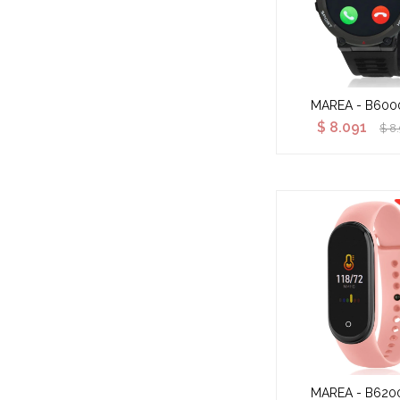
MAREA - B600
$
8.091
$
8
MAREA - B620