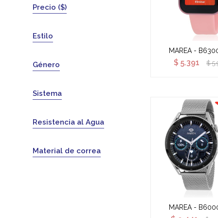
Precio
($)
Estilo
MAREA - B630
$
5.391
$
5.
Género
Sistema
Resistencia al Agua
Material de correa
MAREA - B600