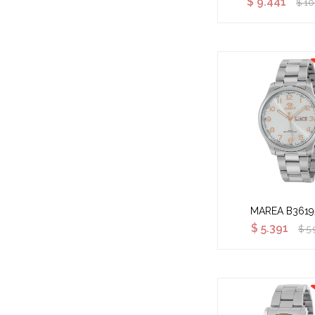
$
9.441
$
10
MAREA B3619
$
5.391
$
5.