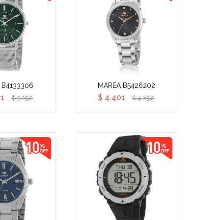
 B4133306
MAREA B5426202
61
$
4.401
$
3.290
$
4.890