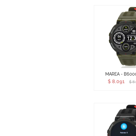
MAREA - B600
$
8.091
$
8