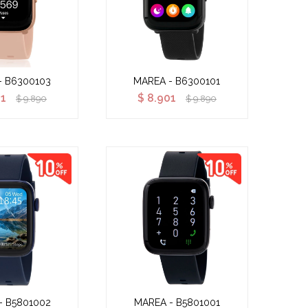
- B6300103
MAREA - B6300101
01
$
8.901
$
9.890
$
9.890
- B5801002
MAREA - B5801001