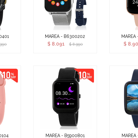
0401
MAREA - B6300202
MAREA 
$
8.091
$
8.9
.990
$
8.990
0104
MAREA - B5900801
MAREA 