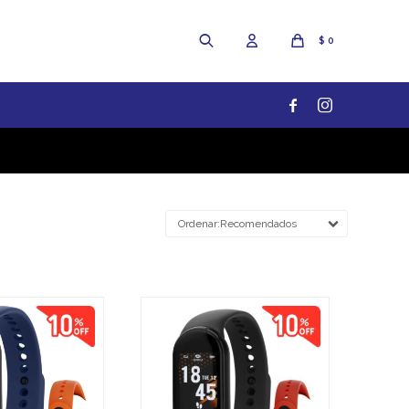
$
0


Recomendados