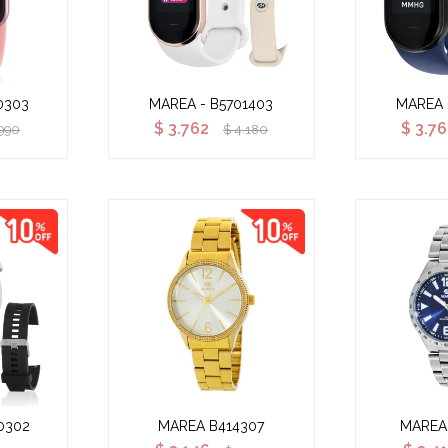
0303
MAREA - B5701403
MAREA 
$
3.762
$
3.7
990
$
4.180
0302
MAREA B414307
MAREA