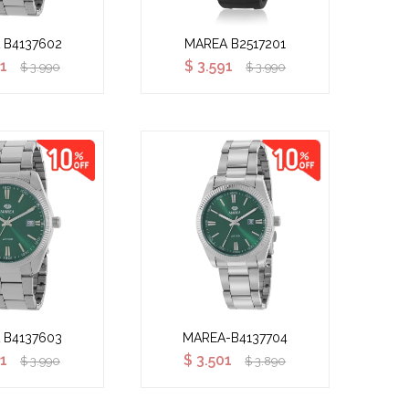
 B4137602
MAREA B2517201
1
$
3.591
$
3.990
$
3.990
 B4137603
MAREA-B4137704
1
$
3.501
$
3.990
$
3.890