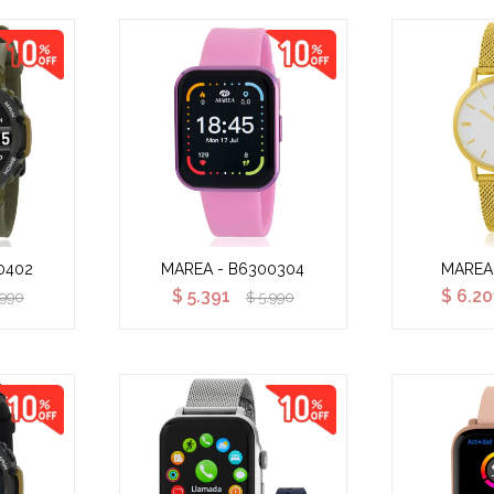
0402
MAREA - B6300304
MAREA
$
5.391
$
6.20
.990
$
5.990