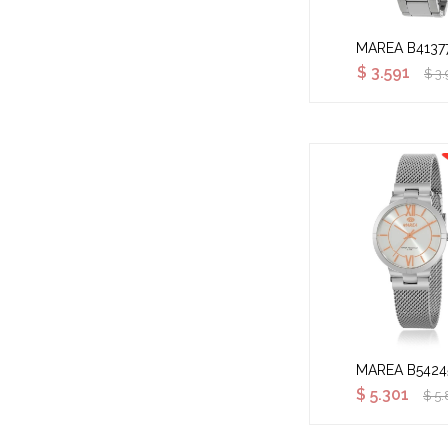
MAREA B4137
$
3.591
$
3.
MAREA B5424
$
5.301
$
5.