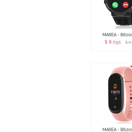
MAREA - B600
$
8.091
$
8
MAREA - B620