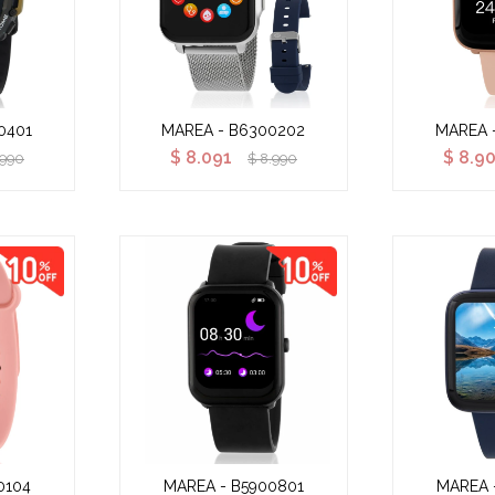
0401
MAREA - B6300202
MAREA 
$
8.091
$
8.9
.990
$
8.990
0104
MAREA - B5900801
MAREA 