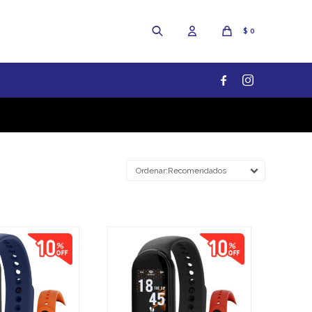
$
0


Recomendados