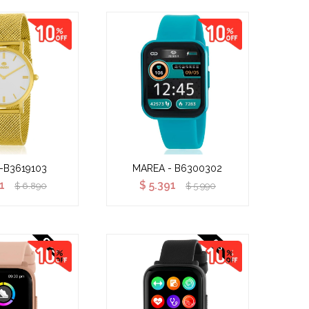
-B3619103
MAREA - B6300302
1
$
5.391
$
6.890
$
5.990