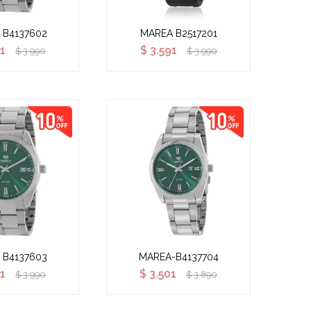
 B4137602
MAREA B2517201
1
$
3.591
$
3.990
$
3.990
 B4137603
MAREA-B4137704
1
$
3.501
$
3.990
$
3.890