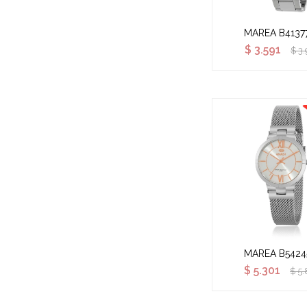
MAREA B4137
$
3.591
$
3.
MAREA B5424
$
5.301
$
5.