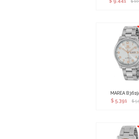
$
9.441
$
10
MAREA B3619
$
5.391
$
5.