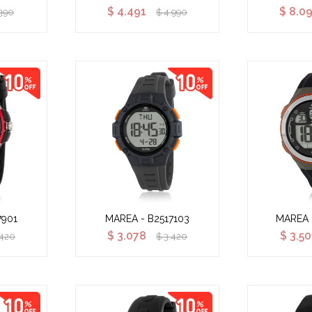
$
4.491
$
8.0
390
$
4.990
7901
MAREA - B2517103
MAREA 
$
3.078
$
3.50
.420
$
3.420