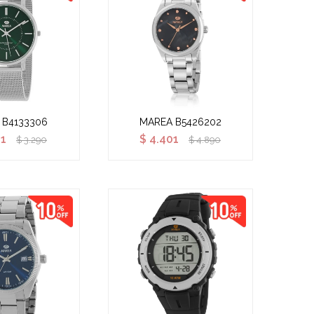
 B4133306
MAREA B5426202
61
$
4.401
$
3.290
$
4.890