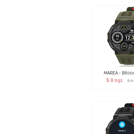
MAREA - B600
$
8.091
$
8