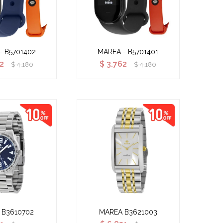
- B5701402
MAREA - B5701401
62
$
3.762
$
4.180
$
4.180
 B3610702
MAREA B3621003