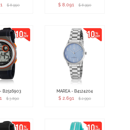
91
$
8.091
$
8.990
$
8.990
- B2516903
MAREA - B4124204
1
$
2.691
$
3.890
$
2.990