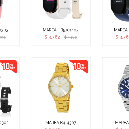
0303
MAREA - B5701403
MAREA 
$
3.762
$
3.7
990
$
4.180
0302
MAREA B414307
MAREA