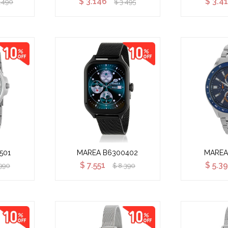
$
3.146
$
3.41
.490
$
3.495
501
MAREA B6300402
MAREA
$
7.551
$
5.39
990
$
8.390