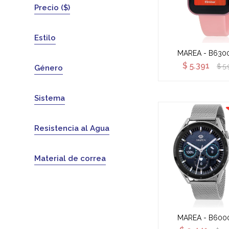
Precio
($)
Estilo
MAREA - B630
$
5.391
$
5.
Género
Sistema
Resistencia al Agua
Material de correa
MAREA - B600