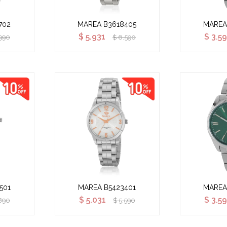
702
MAREA B3618405
MAREA
$
5.931
$
3.59
990
$
6.590
501
MAREA B5423401
MAREA
$
5.031
$
3.59
890
$
5.590