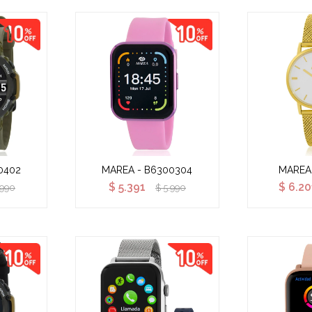
0402
MAREA - B6300304
MAREA
$
5.391
$
6.20
.990
$
5.990