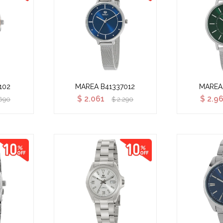
102
MAREA B41337012
MAREA
$
2.061
$
2.9
690
$
2.290