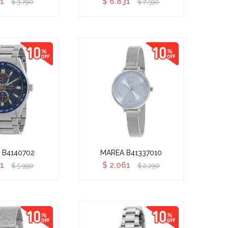
1
$
6.831
$
3.790
$
7.590
 B4140702
MAREA B41337010
1
$
2.061
$
5.990
$
2.290