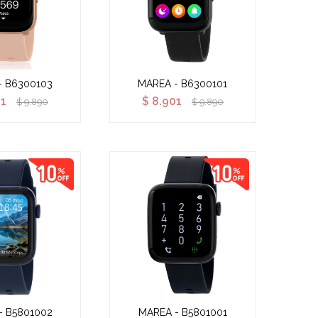
- B6300103
MAREA - B6300101
01
$
8.901
$
9.890
$
9.890
- B5801002
MAREA - B5801001