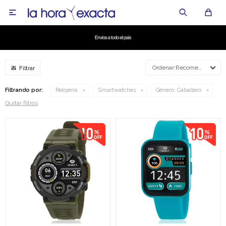

Recomendados
Filtrando por:
Relojería
Smartwatches
Género:
Caballero
Quitar filtros