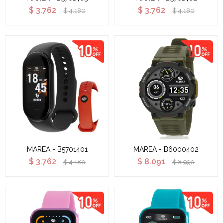
$
3.762
$
3.762
$
4.180
$
4.180
MAREA - B5701401
MAREA - B6000402
$
3.762
$
8.091
$
4.180
$
8.990