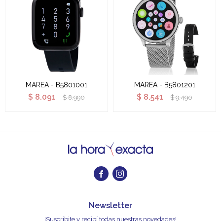
MAREA - B5801001
MAREA - B5801201
$
8.091
$
8.541
$
8.990
$
9.490


Newsletter
¡Suscribite y recibí todas nuestras novedades!