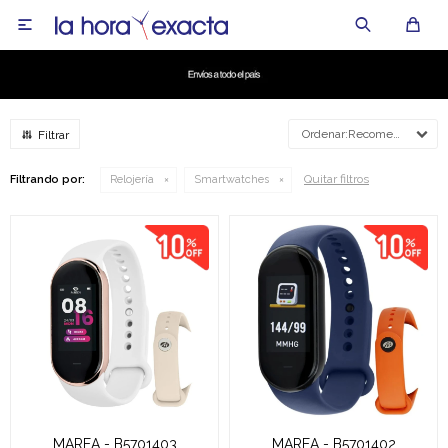

Recomendados
Quitar filtros
Filtrando por:
Relojería
Smartwatches
MAREA - B5701403
MAREA - B5701402