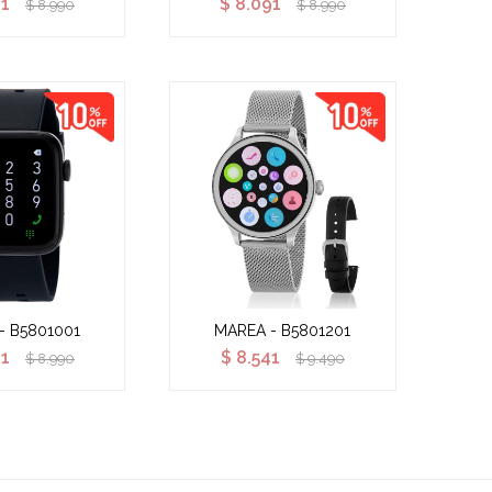
91
$
8.091
$
8.990
$
8.990
- B5801001
MAREA - B5801201
91
$
8.541
$
8.990
$
9.490