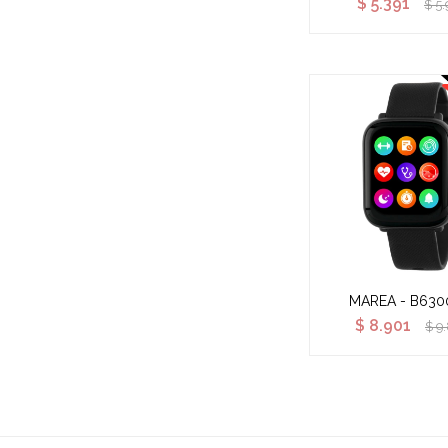
$
5.391
$
5.
MAREA - B630
$
8.901
$
9