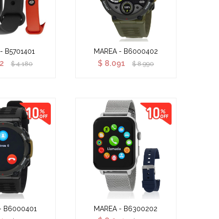
- B5701401
MAREA - B6000402
62
$
8.091
$
4.180
$
8.990
- B6000401
MAREA - B6300202