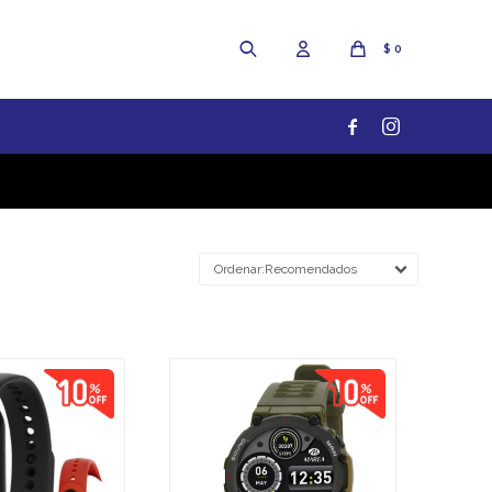
$
0


Recomendados