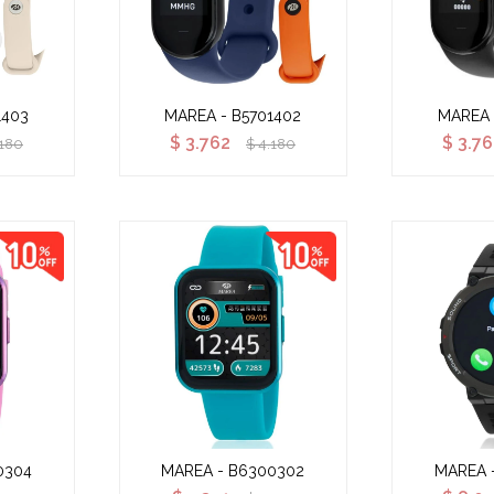
1403
MAREA - B5701402
MAREA 
$
3.762
$
3.7
.180
$
4.180
0304
MAREA - B6300302
MAREA 