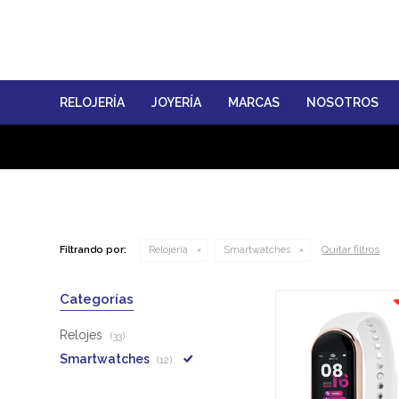
RELOJERÍA
JOYERÍA
MARCAS
NOSOTROS
Quitar filtros
Filtrando por:
Relojería
Smartwatches
Categorías
Relojes
(33)
Smartwatches
(12)