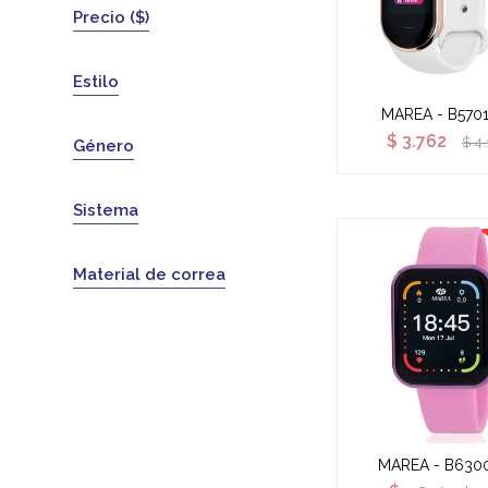
Precio
($)
Estilo
MAREA - B570
$
3.762
$
4
Género
Sistema
Material de correa
MAREA - B630