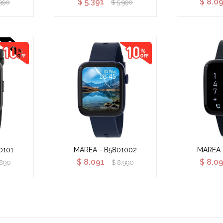
$
5.391
$
8.0
990
$
5.990
0101
MAREA - B5801002
MAREA 
$
8.091
$
8.0
.890
$
8.990