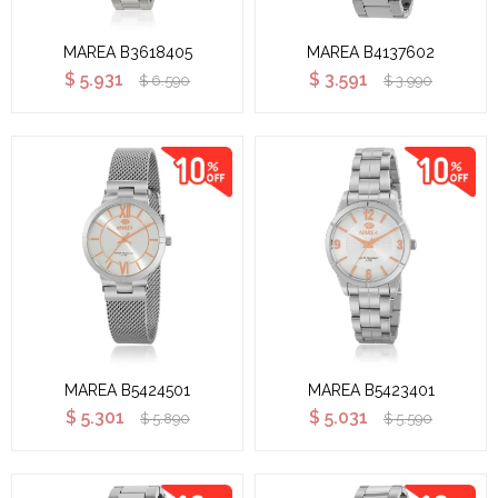
MAREA B3618405
MAREA B4137602
$
5.931
$
3.591
$
6.590
$
3.990
MAREA B5424501
MAREA B5423401
$
5.301
$
5.031
$
5.890
$
5.590