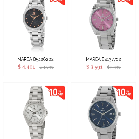
MAREA B5426202
MAREA B4137702
$
4.401
$
3.591
$
4.890
$
3.990