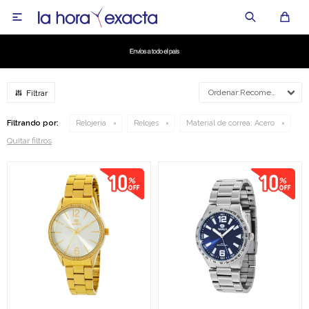

Recomendados
Filtrando por:
Relojería
Relojes
Material de correa:
Acero
Quitar filtros