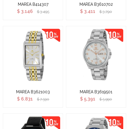
MAREA B414307
MAREA B3610702
$
3.146
$
3.411
$
3.495
$
3.790
MAREA B3621003
MAREA B3619501
$
6.831
$
5.391
$
7.590
$
5.990