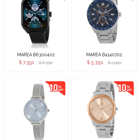
MAREA B6300402
MAREA B4140702
$
7.551
$
5.391
$
8.390
$
5.990