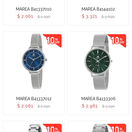
MAREA B41337010
MAREA B4144102
$
2.061
$
3.321
$
2.290
$
3.690
MAREA B41337012
MAREA B4133306
$
2.061
$
2.961
$
2.290
$
3.290