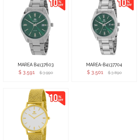
MAREA B4137603
MAREA-B4137704
$
3.591
$
3.501
$
3.990
$
3.890