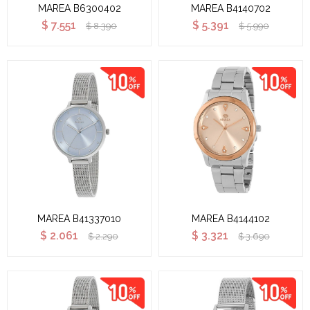
MAREA B6300402
MAREA B4140702
$
7.551
$
5.391
$
8.390
$
5.990
MAREA B41337010
MAREA B4144102
$
2.061
$
3.321
$
2.290
$
3.690