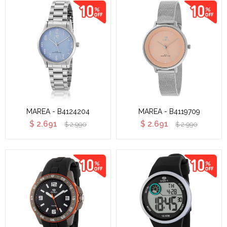
MAREA - B4124204
MAREA - B4119709
$
2.691
$
2.691
$
2.990
$
2.990