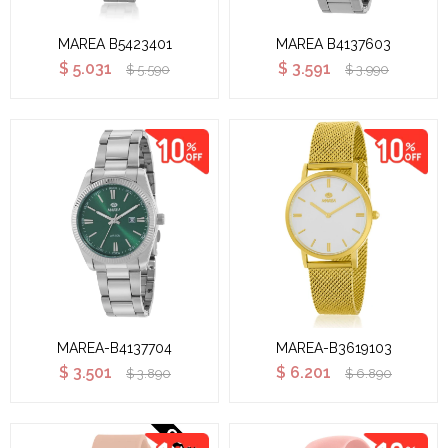
MAREA B5423401
MAREA B4137603
$
5.031
$
3.591
$
5.590
$
3.990
MAREA-B4137704
MAREA-B3619103
$
3.501
$
6.201
$
3.890
$
6.890