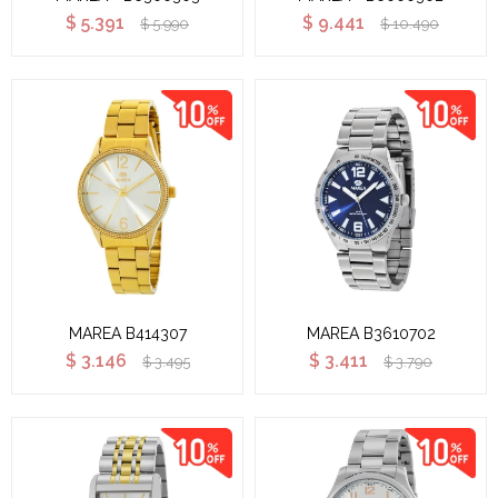
$
5.391
$
9.441
$
5.990
$
10.490
MAREA B414307
MAREA B3610702
$
3.146
$
3.411
$
3.495
$
3.790