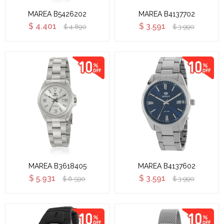
MAREA B5426202
MAREA B4137702
$
4.401
$
3.591
$
4.890
$
3.990
MAREA B3618405
MAREA B4137602
$
5.931
$
3.591
$
6.590
$
3.990