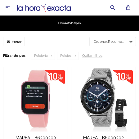

Recomendados
Quitar filtros
Filtrando por:
Relojería
Relojes
MAREA - B6300303
MAREA - B6000302