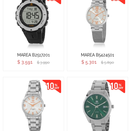
MAREA B2517201
MAREA B5424501
$
3.591
$
5.301
$
3.990
$
5.890