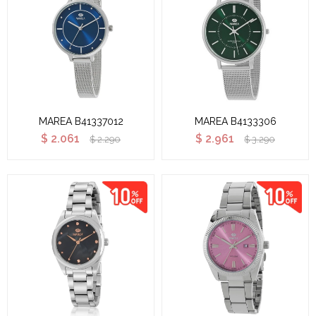
MAREA B41337012
MAREA B4133306
$
2.061
$
2.961
$
2.290
$
3.290