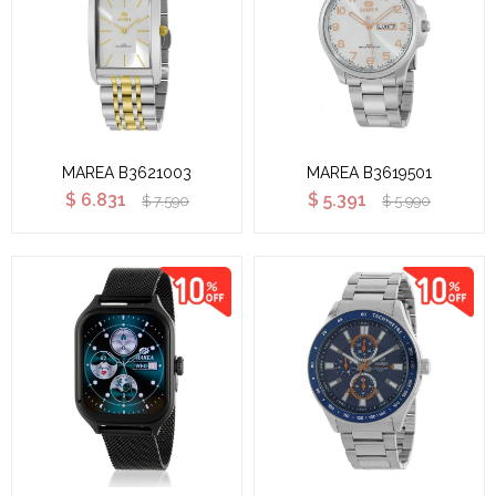
MAREA B3621003
MAREA B3619501
$
6.831
$
5.391
$
7.590
$
5.990