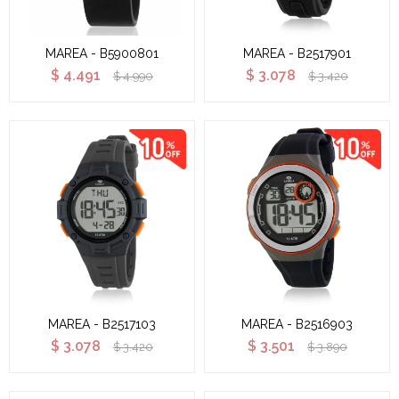
MAREA - B5900801
MAREA - B2517901
$
4.491
$
3.078
$
4.990
$
3.420
MAREA - B2517103
MAREA - B2516903
$
3.078
$
3.501
$
3.420
$
3.890