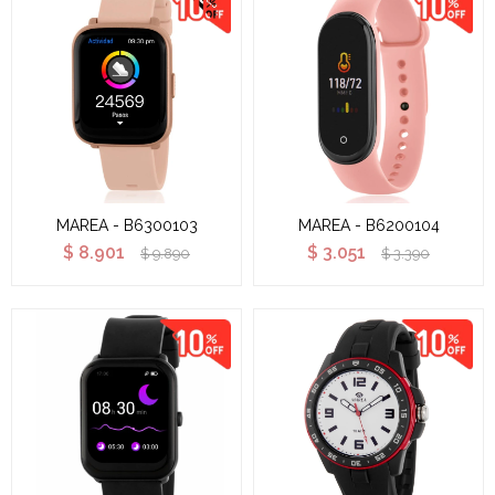
MAREA - B6300103
MAREA - B6200104
$
8.901
$
3.051
$
9.890
$
3.390