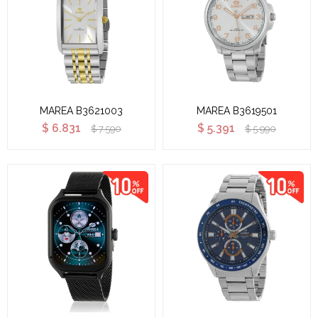
MAREA B3621003
MAREA B3619501
$
6.831
$
5.391
$
7.590
$
5.990