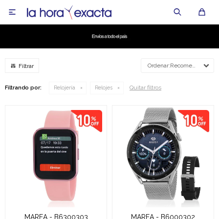

Recomendados
Quitar filtros
Filtrando por:
Relojería
Relojes
MAREA - B6300303
MAREA - B6000302