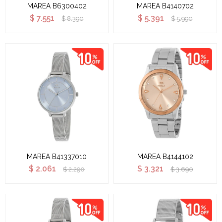
MAREA B6300402
MAREA B4140702
$
7.551
$
5.391
$
8.390
$
5.990
MAREA B41337010
MAREA B4144102
$
2.061
$
3.321
$
2.290
$
3.690