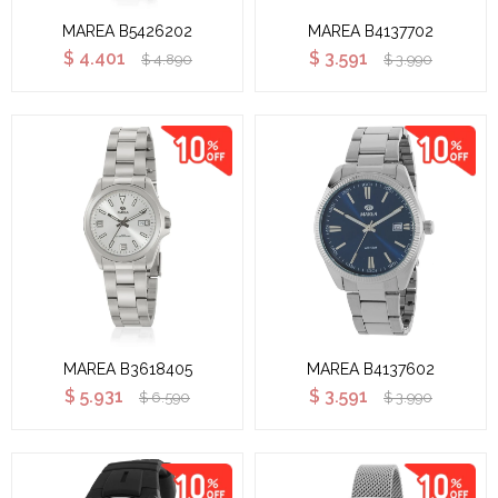
MAREA B5426202
MAREA B4137702
$
4.401
$
3.591
$
4.890
$
3.990
MAREA B3618405
MAREA B4137602
$
5.931
$
3.591
$
6.590
$
3.990