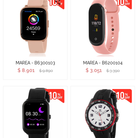
MAREA - B6300103
MAREA - B6200104
$
8.901
$
3.051
$
9.890
$
3.390