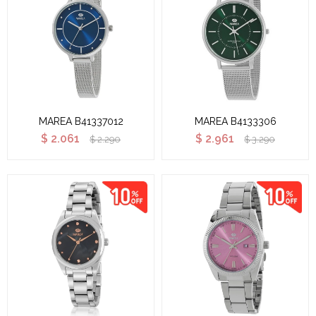
MAREA B41337012
MAREA B4133306
$
2.061
$
2.961
$
2.290
$
3.290