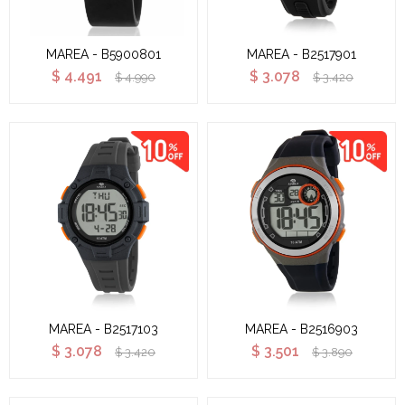
MAREA - B5900801
MAREA - B2517901
$
4.491
$
3.078
$
4.990
$
3.420
MAREA - B2517103
MAREA - B2516903
$
3.078
$
3.501
$
3.420
$
3.890