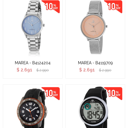
MAREA - B4124204
MAREA - B4119709
$
2.691
$
2.691
$
2.990
$
2.990