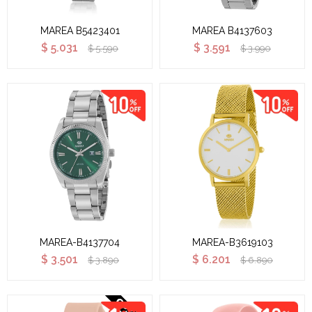
MAREA B5423401
MAREA B4137603
$
5.031
$
3.591
$
5.590
$
3.990
MAREA-B4137704
MAREA-B3619103
$
3.501
$
6.201
$
3.890
$
6.890