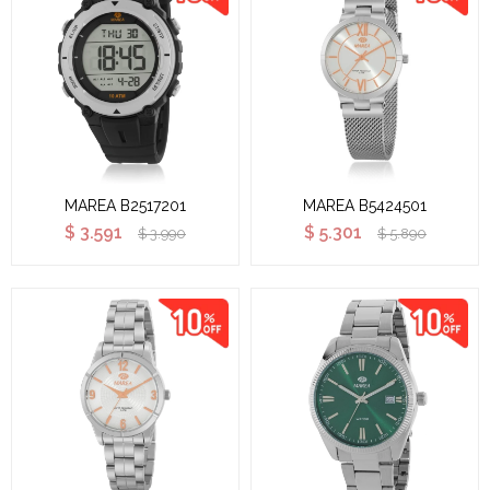
MAREA B2517201
MAREA B5424501
$
3.591
$
5.301
$
3.990
$
5.890