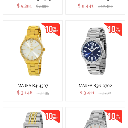
$
5.391
$
9.441
$
5.990
$
10.490
MAREA B414307
MAREA B3610702
$
3.146
$
3.411
$
3.495
$
3.790