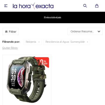

Recomendados
Filtrando por:
Relojería
Resistencia al Agua:
Sumergible
Quitar filtros