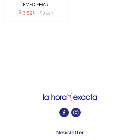
LEMFO SMART
$
3.591
$
3.990


Newsletter