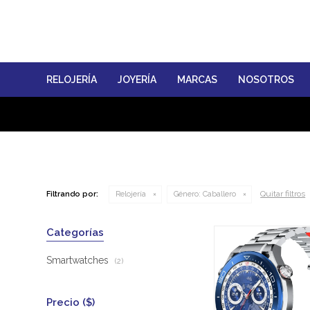
RELOJERÍA
JOYERÍA
MARCAS
NOSOTROS
Quitar filtros
Filtrando por:
Relojería
Género:
Caballero
Categorías
Smartwatches
(2)
Precio
($)