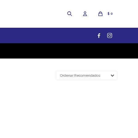
$
0


Recomendados