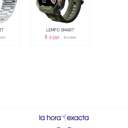
RT
LEMFO SMART
$
3.591
690
$
3.990